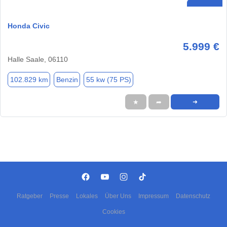
Honda Civic
5.999 €
Halle Saale, 06110
102.829 km
Benzin
55 kw (75 PS)
★
➦
➜
Ratgeber
Presse
Lokales
Über Uns
Impressum
Datenschutz
Cookies