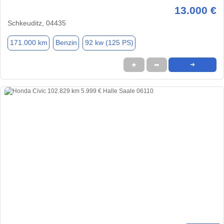
13.000 €
Schkeuditz, 04435
171.000 km
Benzin
92 kw (125 PS)
★
➦
➜