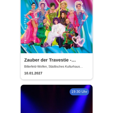
Zauber der Travestie -
Fräulein Luise und ihr
Bitterfeld-Wolfen, Städtisches Kulturhaus
Bitterfeld-Wolfen
Ensemble - das Original
10.01.2027
19:30 Uhr