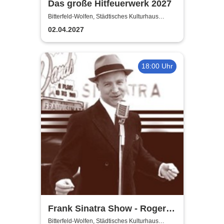
Das große Hitfeuerwerk 2027
Bitterfeld-Wolfen, Städtisches Kulturhaus
Bitterfeld-Wolfen
02.04.2027
18:00 Uhr
Frank Sinatra Show - Roger
Pabst & The Swingin'
Bitterfeld-Wolfen, Städtisches Kulturhaus