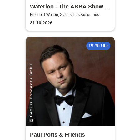
Waterloo - The ABBA Show -
A Tribute to ABBA with 4
Bitterfeld-Wolfen, Städtisches Kulturhaus
Bitterfeld-Wolfen
Swedes
31.10.2026
19:30 Uhr
Paul Potts & Friends