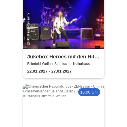
Jukebox Heroes mit den Hits
von Sweet, Slade u.v.a. - 2027
Bitterfeld-Wolfen, Städtisches Kulturhaus
Bitterfeld-Wolfen
22.01.2027 - 27.01.2027
16:00 Uhr