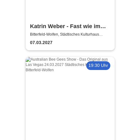
Katrin Weber - Fast wie im
Kino
Bitterfeld-Wolfen, Städtisches Kulturhaus
Bitterfeld-Wolfen
07.03.2027
19:30 Uhr