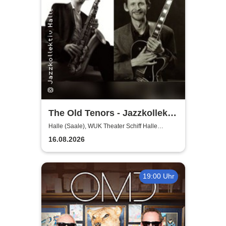
The Old Tenors - Jazzkollektiv
Sommerkollektion
Halle (Saale), WUK Theater Schiff Halle
(Saale)
16.08.2026
19:00 Uhr