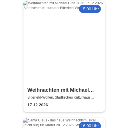
15:00 Uhr
Weihnachten mit Michael
Hirte 2026
Bitterfeld-Wolfen, Städtisches Kulturhaus
Bitterfeld-Wolfen
17.12.2026
16:00 Uhr