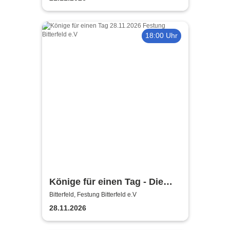
18:00 Uhr
Könige für einen Tag - Die
ultimative Tributeshow
Bitterfeld, Festung Bitterfeld e.V
Onkelz,Freiwild uvm
28.11.2026