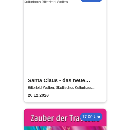
Santa Claus - das neue
Weihnachtsmusical (nicht
Bitterfeld-Wolfen, Städtisches Kulturhaus
Bitterfeld-Wolfen
nur) für Kinder
20.12.2026
17:00 Uhr