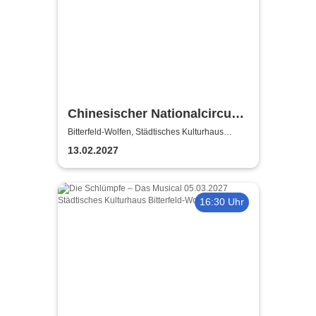
Chinesischer Nationalcircus -
ZENsation - Chinas
Bitterfeld-Wolfen, Städtisches Kulturhaus
Bitterfeld-Wolfen
Grossmeister der Balance
13.02.2027
16:30 Uhr