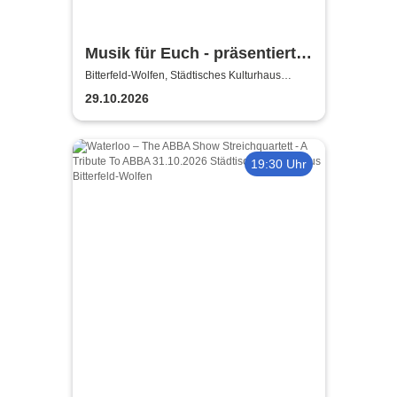
Musik für Euch - präsentiert
von Uta Bresan
Bitterfeld-Wolfen, Städtisches Kulturhaus
Bitterfeld-Wolfen
29.10.2026
19:30 Uhr