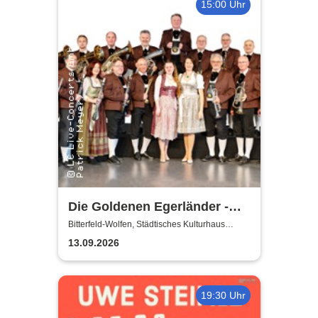
15:00 Uhr
Die Goldenen Egerländer -
Melodien aus dem Egerland
Bitterfeld-Wolfen, Städtisches Kulturhaus
Bitterfeld-Wolfen
13.09.2026
19:30 Uhr