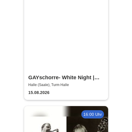
GAYschorre- White Night |
Turm in Halle
Halle (Saale), Turm Halle
15.08.2026
16:00 Uhr