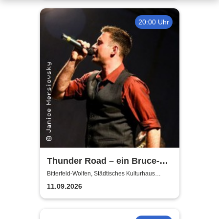
20:00 Uhr
Thunder Road – ein Bruce-
Springsteen-Abend mit Daniel
Bitterfeld-Wolfen, Städtisches Kulturhaus
Bitterfeld-Wolfen
Schmidgunst
11.09.2026