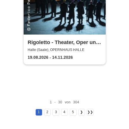
Rigoletto - Theater, Oper und
Orchester Halle
Halle (Saale), OPERNHAUS HALLE
19.08.2026 - 14.11.2026
1 - 30 von 304
1
2
3
4
5
❯
❯❯