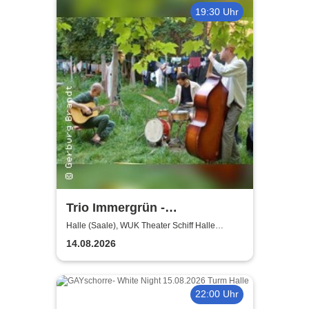
19:30 Uhr
Trio Immergrün -
Jazzkollektiv
Halle (Saale), WUK Theater Schiff Halle
(Saale)
Sommerkollektion
14.08.2026
22:00 Uhr