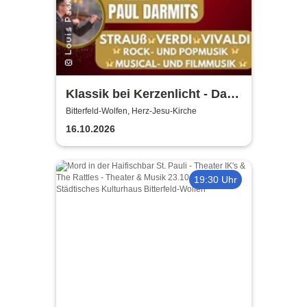
Klassik bei Kerzenlicht - Das
„BEST OF“ von Strauß,
Bitterfeld-Wolfen, Herz-Jesu-Kirche
Vivaldi, Verdi und der Film-
16.10.2026
und Musicalmusik
19:30 Uhr