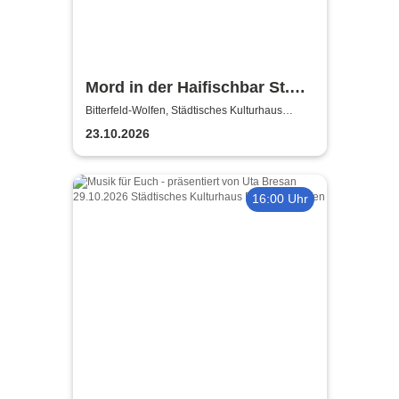
Mord in der Haifischbar St.
Pauli - Theater IK's & The
Bitterfeld-Wolfen, Städtisches Kulturhaus
Bitterfeld-Wolfen
Rattles - Theater & Musik
23.10.2026
16:00 Uhr