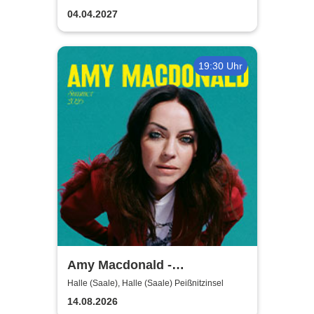
Bitterfeld-Wolfen
Strangers
04.04.2027
19:30 Uhr
Amy Macdonald -
Sommershows 2026
Halle (Saale), Halle (Saale) Peißnitzinsel
14.08.2026