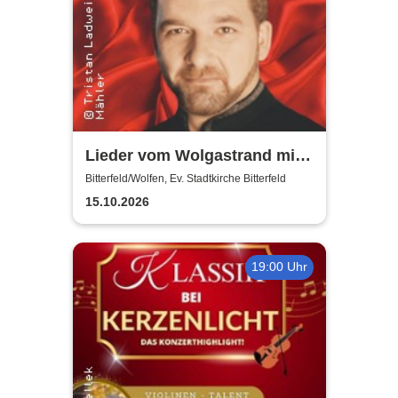
Lieder vom Wolgastrand mit
Ronny Weiland - Erinnerung
Bitterfeld/Wolfen, Ev. Stadtkirche Bitterfeld
an Ivan Rebroff
15.10.2026
19:00 Uhr