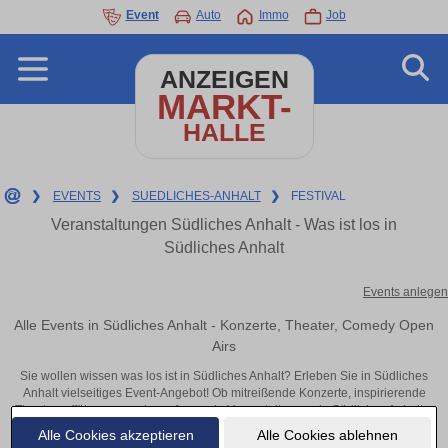
Event
Auto
Immo
Job
ANZEIGEN
MARKT-
HALLE
❯
EVENTS
❯
SUEDLICHES-ANHALT
❯
FESTIVAL
Veranstaltungen Südliches Anhalt - Was ist los in
Südliches Anhalt
Events anlegen
Alle Events in Südliches Anhalt - Konzerte, Theater, Comedy Open
Airs
Sie wollen wissen was los ist in Südliches Anhalt? Erleben Sie in Südliches
Anhalt vielseitiges Event-Angebot! Ob mitreißende Konzerte, inspirierende
Theateraufführungen oder aufregende Veranstaltungen in Südliches Anhalt –
hier finden alles im Überblick und Tickets.
Alle Cookies akzeptieren
Alle Cookies ablehnen