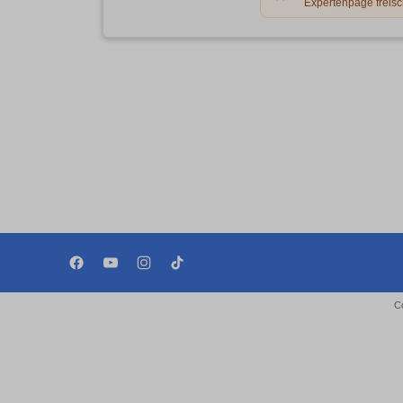
Expertenpage freisc
C