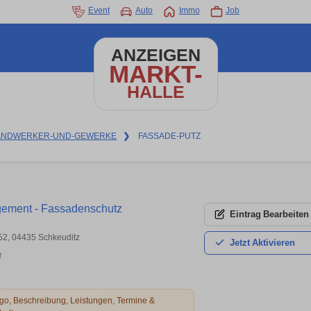
Event
Auto
Immo
Job
ANZEIGEN
MARKT-
HALLE
ANDWERKER-UND-GEWERKE
❯
FASSADE-PUTZ
ement - Fassadenschutz
Eintrag
Bearbeiten
 52, 04435 Schkeuditz
Jetzt
Aktivieren
t
o, Beschreibung, Leistungen, Termine &