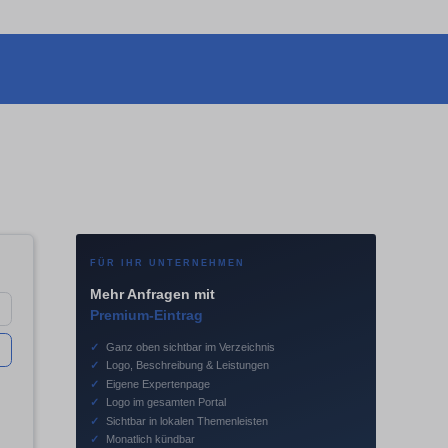
FÜR IHR UNTERNEHMEN
Mehr Anfragen mit
Premium-Eintrag
✓
Ganz oben sichtbar im Verzeichnis
✓
Logo, Beschreibung & Leistungen
✓
Eigene Expertenpage
✓
Logo im gesamten Portal
✓
Sichtbar in lokalen Themenleisten
✓
Monatlich kündbar