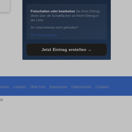
Freischalten oder bearbeiten
Sie Ihren Eintrag
direkt über die Schaltflächen an Ihrem Eintrag in
der Liste.
Ihr Unternehmen nicht gefunden?
E-Mail anzeigen
Jetzt Eintrag erstellen →
resse
Lokales
Über Uns
Impressum
Datenschutz
Cookies
26