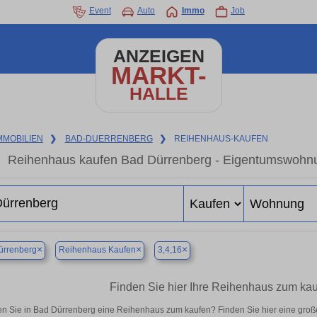
Event
Auto
Immo
Job
ANZEIGEN
MARKT-
HALLE
MMOBILIEN
❯
BAD-DUERRENBERG
❯
REIHENHAUS-KAUFEN
Reihenhaus kaufen Bad Dürrenberg - Eigentumswohnun
×
×
×
ürrenberg
Reihenhaus Kaufen
3,4,16
Finden Sie hier Ihre Reihenhaus zum ka
n Sie in Bad Dürrenberg eine Reihenhaus zum kaufen? Finden Sie hier eine gro