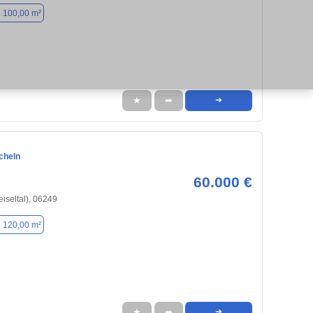
. 100,00 m²
★
➦
➜
cheln
60.000 €
iseltal), 06249
. 120,00 m²
★
➦
➜