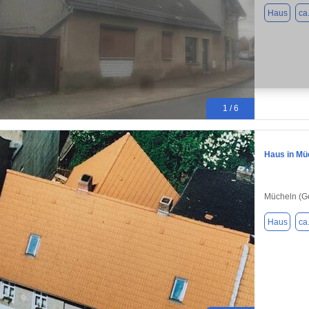
Haus
ca
1 / 6
Haus in Mü
Mücheln (Ge
Haus
ca