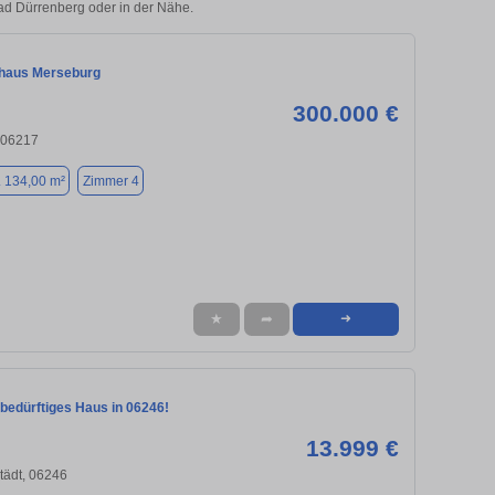
Bad Dürrenberg oder in der Nähe.
nhaus Merseburg
300.000 €
 06217
. 134,00 m²
Zimmer 4
★
➦
➜
bedürftiges Haus in 06246!
13.999 €
tädt, 06246