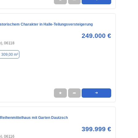
storischem Charakter in Halle-Teilungsversteigerung
249.000 €
e), 06118
. 309,00 m²
★
➦
➜
 Reihenmittelhaus mit Garten Dautzsch
399.999 €
e), 06116