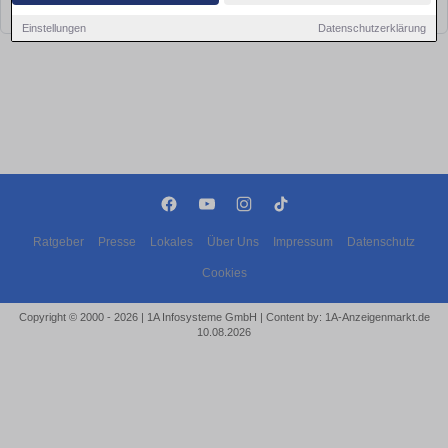
bald wieder vorbei!
Einstellungen
Datenschutzerklärung
Ratgeber
Presse
Lokales
Über Uns
Impressum
Datenschutz
Cookies
Copyright © 2000 - 2026 | 1A Infosysteme GmbH | Content by: 1A-Anzeigenmarkt.de
10.08.2026