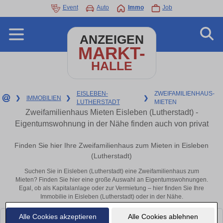
Event
Auto
Immo
Job
ANZEIGEN
MARKT-
HALLE
EISLEBEN-
ZWEIFAMILIENHAUS-
❯
IMMOBILIEN
❯
❯
LUTHERSTADT
MIETEN
Zweifamilienhaus Mieten Eisleben (Lutherstadt) -
Eigentumswohnung in der Nähe finden auch von privat
Finden Sie hier Ihre Zweifamilienhaus zum Mieten in Eisleben
(Lutherstadt)
Suchen Sie in Eisleben (Lutherstadt) eine Zweifamilienhaus zum
Mieten? Finden Sie hier eine große Auswahl an Eigentumswohnungen.
Egal, ob als Kapitalanlage oder zur Vermietung – hier finden Sie Ihre
Immobilie in Eisleben (Lutherstadt) oder in der Nähe.
Alle Cookies akzeptieren
Alle Cookies ablehnen
Leider konnten wir derzeit keine passenden Objekte finden. Schauen Sie