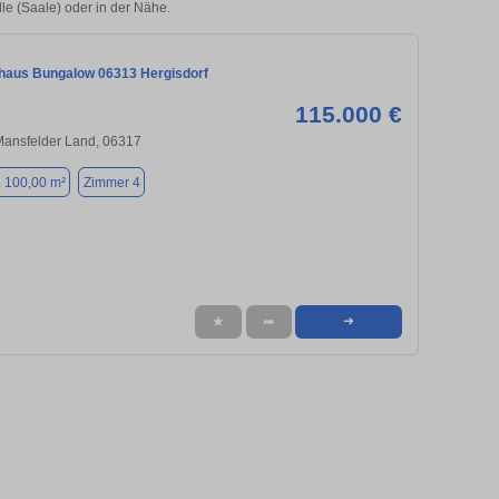
lle (Saale) oder in der Nähe.
nhaus Bungalow 06313 Hergisdorf
115.000 €
Mansfelder Land, 06317
. 100,00 m²
Zimmer 4
★
➦
➜