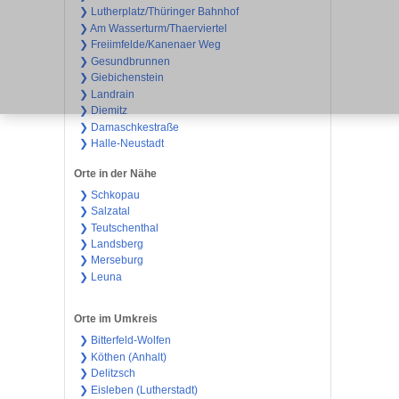
❯ Lutherplatz/Thüringer Bahnhof
❯ Am Wasserturm/Thaerviertel
❯ Freiimfelde/Kanenaer Weg
❯ Gesundbrunnen
❯ Giebichenstein
❯ Landrain
❯ Diemitz
❯ Damaschkestraße
❯ Halle-Neustadt
Orte in der Nähe
❯ Schkopau
❯ Salzatal
❯ Teutschenthal
❯ Landsberg
❯ Merseburg
❯ Leuna
Orte im Umkreis
❯ Bitterfeld-Wolfen
❯ Köthen (Anhalt)
❯ Delitzsch
❯ Eisleben (Lutherstadt)