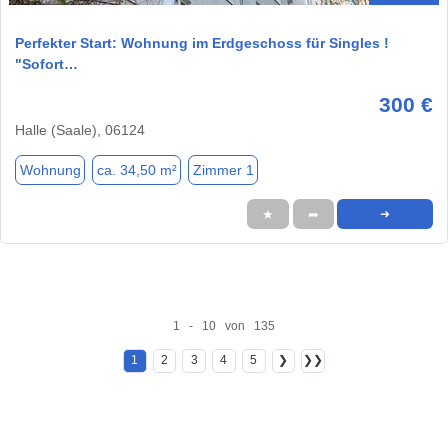
Perfekter Start: Wohnung im Erdgeschoss für Singles !
"Sofort…
300 €
Halle (Saale), 06124
Wohnung
ca. 34,50 m²
Zimmer 1
★
➦
➜
1 - 10 von 135
1
2
3
4
5
❯
❯❯