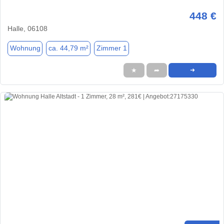
448 €
Halle, 06108
Wohnung
ca. 44,79 m²
Zimmer 1
★
➦
➜