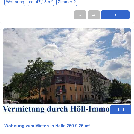
Wohnung
ca. 47,18 m²
Zimmer 2
★
➦
➜
1 / 1
Wohnung zum Mieten in Halle 260 € 26 m²