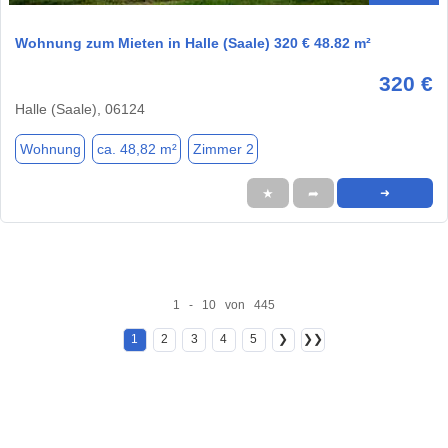
Wohnung zum Mieten in Halle (Saale) 320 € 48.82 m²
320 €
Halle (Saale), 06124
Wohnung
ca. 48,82 m²
Zimmer 2
★
➦
➜
1 - 10 von 445
1
2
3
4
5
❯
❯❯