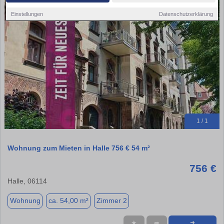
Einstellungen
Datenschutzerklärung
1 / 1
Wohnung zum Mieten in Halle 756 € 54 m²
756 €
Halle, 06114
Wohnung
ca. 54,00 m²
Zimmer 2
★
➦
➜