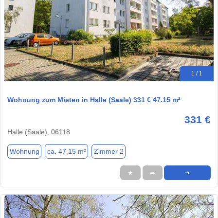
1 / 1
Wohnung zum Mieten in Halle (Saale) 331 € 47.15 m²
331 €
Halle (Saale), 06118
Wohnung
ca. 47,15 m²
Zimmer 2
★
➦
➜