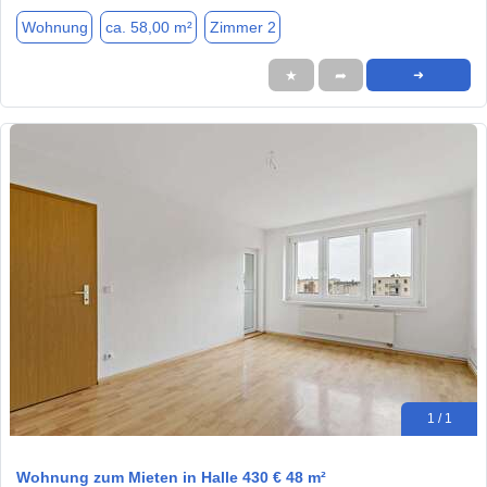
Wohnung
ca. 58,00 m²
Zimmer 2
★
➦
➜
1 / 1
Wohnung zum Mieten in Halle 430 € 48 m²