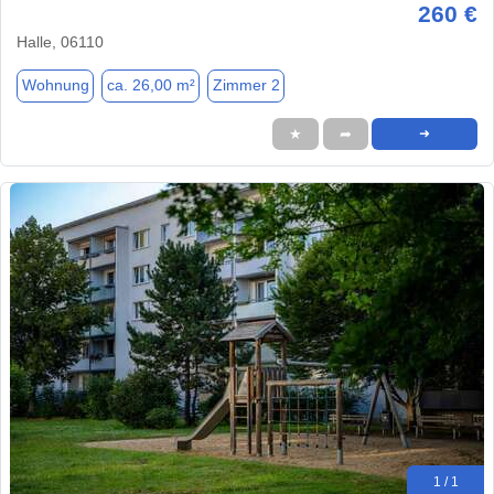
260 €
Halle, 06110
Wohnung
ca. 26,00 m²
Zimmer 2
★
➦
➜
1 / 1