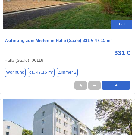
1 / 1
Wohnung zum Mieten in Halle (Saale) 331 € 47.15 m²
331 €
Halle (Saale), 06118
Wohnung
ca. 47,15 m²
Zimmer 2
★
➦
➜