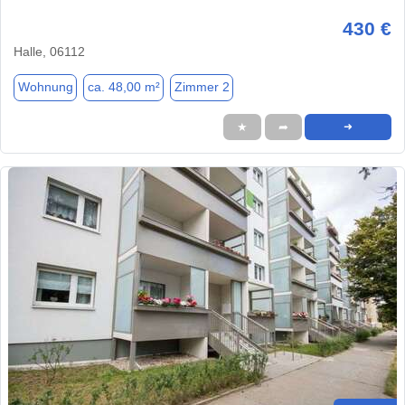
430 €
Halle, 06112
Wohnung
ca. 48,00 m²
Zimmer 2
★
➦
➜