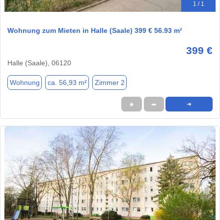
1 / 1
Wohnung zum Mieten in Halle (Saale) 399 € 56.93 m²
399 €
Halle (Saale), 06120
Wohnung
ca. 56,93 m²
Zimmer 2
★
➦
➜