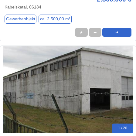
Kabelsketal, 06184
Gewerbeobjekt
ca. 2.500,00 m²
★
➦
➜
1 / 20