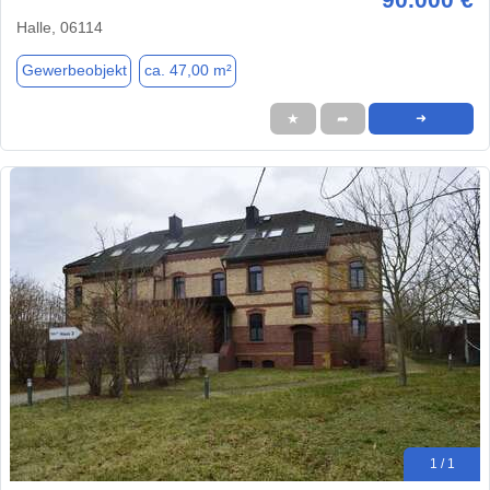
Halle, 06114
Gewerbeobjekt
ca. 47,00 m²
★
➦
➜
1 / 1