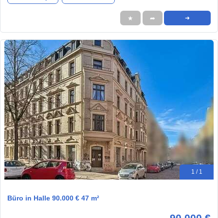
★
➦
➜
1 / 1
Büro in Halle 90.000 € 47 m²
90.000 €