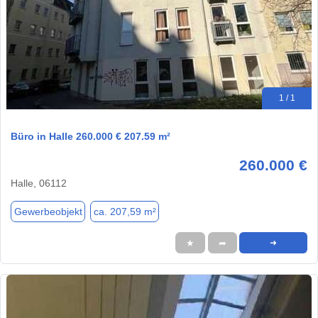
1 / 1
Büro in Halle 260.000 € 207.59 m²
260.000 €
Halle, 06112
Gewerbeobjekt
ca. 207,59 m²
★
➦
➜