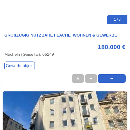
1 / 3
GROßZÜGIG NUTZBARE FLÄCHE  WOHNEN & GEWERBE
180.000 €
Mücheln (Geiseltal), 06249
Gewerbeobjekt
★
➦
➜