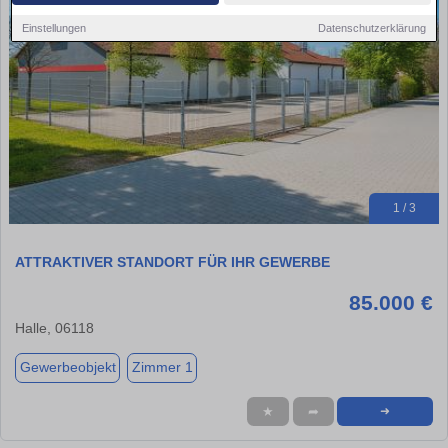
Einstellungen
Datenschutzerklärung
1 / 3
ATTRAKTIVER STANDORT FÜR IHR GEWERBE
85.000 €
Halle, 06118
Gewerbeobjekt
Zimmer 1
★
➦
➜