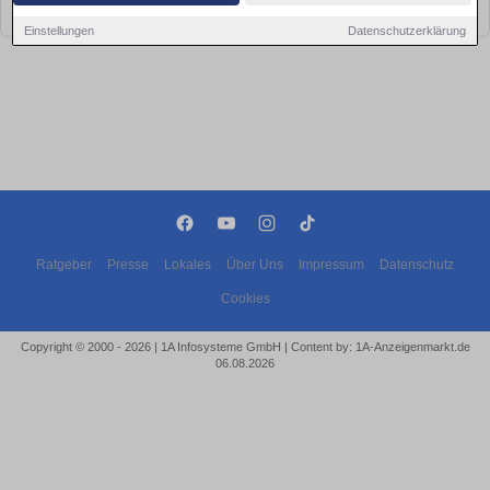
bald wieder vorbei!
Einstellungen
Datenschutzerklärung
Ratgeber
Presse
Lokales
Über Uns
Impressum
Datenschutz
Cookies
Copyright © 2000 - 2026 | 1A Infosysteme GmbH | Content by: 1A-Anzeigenmarkt.de
06.08.2026