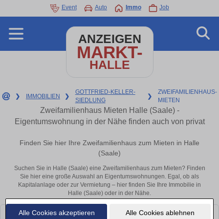
Event
Auto
Immo
Job
ANZEIGEN
MARKT-
HALLE
GOTTFRIED-KELLER-
ZWEIFAMILIENHAUS-
❯
IMMOBILIEN
❯
❯
SIEDLUNG
MIETEN
Zweifamilienhaus Mieten Halle (Saale) -
Eigentumswohnung in der Nähe finden auch von privat
Finden Sie hier Ihre Zweifamilienhaus zum Mieten in Halle
(Saale)
Suchen Sie in Halle (Saale) eine Zweifamilienhaus zum Mieten? Finden
Sie hier eine große Auswahl an Eigentumswohnungen. Egal, ob als
Kapitalanlage oder zur Vermietung – hier finden Sie Ihre Immobilie in
Halle (Saale) oder in der Nähe.
Alle Cookies akzeptieren
Alle Cookies ablehnen
Leider konnten wir derzeit keine passenden Objekte finden. Schauen Sie