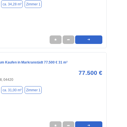
ca. 34,28 m²
Zimmer 1
★
➦
➜
m Kaufen in Markranstädt 77.500 € 31 m²
77.500 €
t, 04420
ca. 31,00 m²
Zimmer 1
★
➦
➜