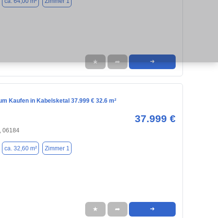
ca. 64,00 m²
Zimmer 1
★
➦
➜
m Kaufen in Kabelsketal 37.999 € 32.6 m²
37.999 €
, 06184
ca. 32,60 m²
Zimmer 1
★
➦
➜