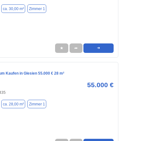
ca. 30,00 m²
Zimmer 1
★
➦
➜
m Kaufen in Glesien 55.000 € 28 m²
55.000 €
4435
ca. 28,00 m²
Zimmer 1