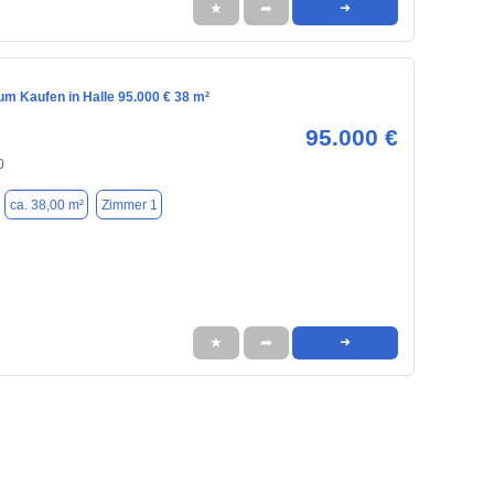
★
➦
➜
m Kaufen in Halle 95.000 € 38 m²
95.000 €
0
ca. 38,00 m²
Zimmer 1
★
➦
➜