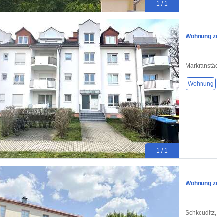
1 / 1
Wohnung zu
Markranstäd
Wohnung
1 / 1
Wohnung zu
Schkeuditz