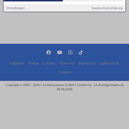
Einstellungen
Datenschutzerklärung
Ratgeber
Presse
Lokales
Über Uns
Impressum
Datenschutz
Cookies
Copyright © 2000 - 2026 | 1A Infosysteme GmbH | Content by: 1A-Anzeigenmarkt.de
08.08.2026