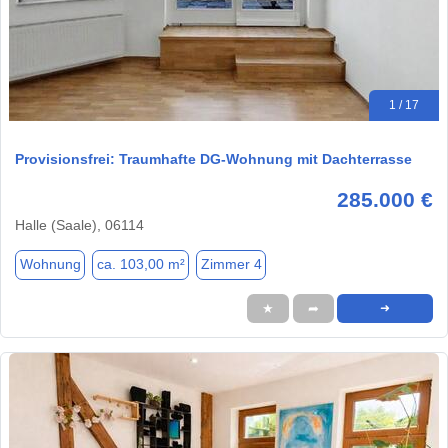
1 / 17
Provisionsfrei: Traumhafte DG-Wohnung mit Dachterrasse
285.000 €
Halle (Saale), 06114
Wohnung
ca. 103,00 m²
Zimmer 4
★
➦
➜