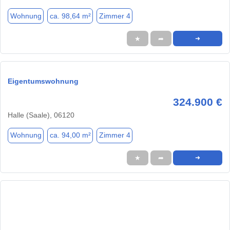
Wohnung
ca. 98,64 m²
Zimmer 4
★
➦
➜
Eigentumswohnung
324.900 €
Halle (Saale), 06120
Wohnung
ca. 94,00 m²
Zimmer 4
★
➦
➜