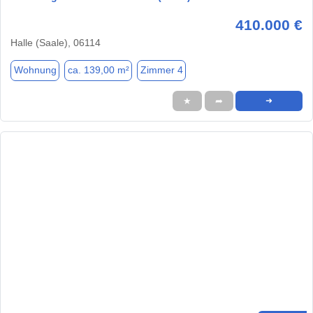
410.000 €
Halle (Saale), 06114
Wohnung
ca. 139,00 m²
Zimmer 4
★
➦
➜