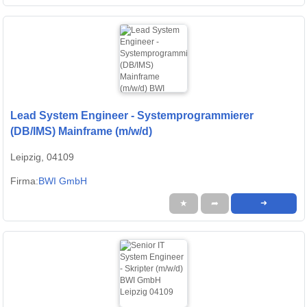
Lead System Engineer - Systemprogrammierer
(DB/IMS) Mainframe (m/w/d)
Leipzig, 04109
Firma:
BWI GmbH
★
➦
➜