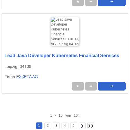
★
➦
➜
Lead Java Developer Kubernetes Financial Services
Leipzig, 04109
Firma:
EXXETA AG
★
➦
➜
1 - 10 von 164
1
2
3
4
5
❯
❯❯