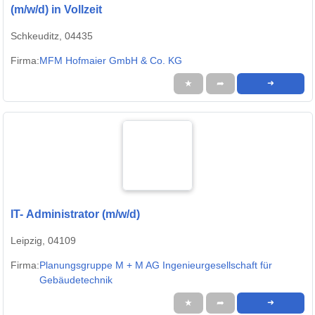
(m/w/d) in Vollzeit
Schkeuditz, 04435
Firma:
MFM Hofmaier GmbH & Co. KG
★
➦
➜
IT- Administrator (m/w/d)
Leipzig, 04109
Firma:
Planungsgruppe M + M AG Ingenieurgesellschaft für
Gebäudetechnik
★
➦
➜