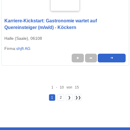
Karriere-Kickstart: Gastronomie wartet auf
Quereinsteiger (m/w/d) - Köckern
Halle (Saale), 06108
Firma:
shjft AG
★
➦
➜
1 - 10 von 15
1
2
❯
❯❯