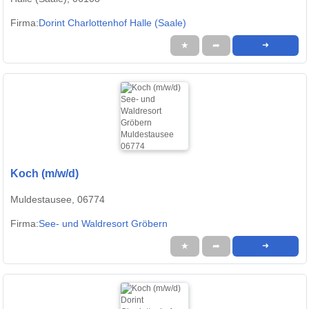
Firma:
Dorint Charlottenhof Halle (Saale)
★
➦
➜
Koch (m/w/d)
Muldestausee, 06774
Firma:
See- und Waldresort Gröbern
★
➦
➜