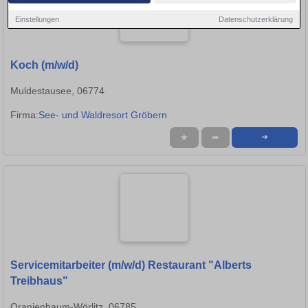
Einstellungen
Datenschutzerklärung
Koch (m/w/d)
Muldestausee, 06774
Firma:
See- und Waldresort Gröbern
★
➦
➜
Servicemitarbeiter (m/w/d) Restaurant "Alberts
Treibhaus"
Oranienbaum-Wörlitz, 06785