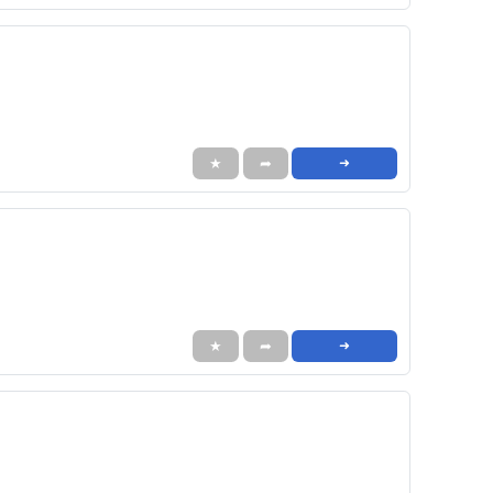
★
➦
➜
★
➦
➜