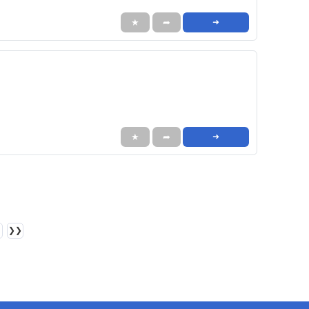
★
➦
➜
★
➦
➜
❯❯