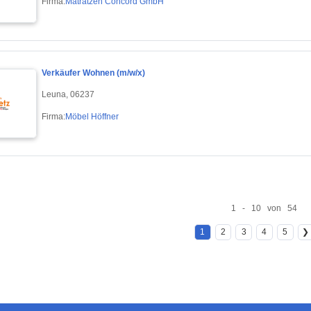
Firma:
Matratzen Concord GmbH
Verkäufer Wohnen (m/w/x)
Leuna, 06237
Firma:
Möbel Höffner
1 - 10 von 54
1
2
3
4
5
❯