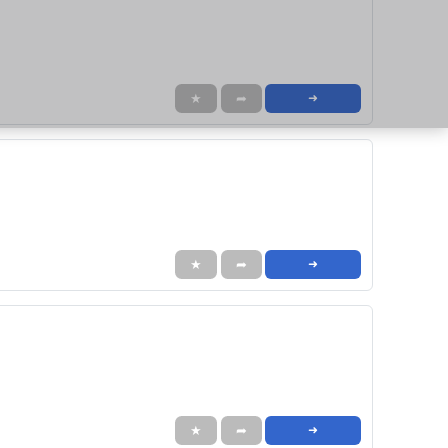
★
➦
➜
★
➦
➜
★
➦
➜