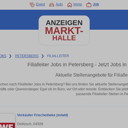
Event
Auto
Immo
Job
ANZEIGEN
MARKT-
HALLE
OBS
❯
PETERSBERG
❯
FILIALLEITER
Filialleiter Jobs in Petersberg - Jetzt Jobs i
Aktuelle Stellenangebote für Filialle
chen nach Filialleiter Jobs in Petersberg? Bei uns finden Sie aktuelle Stellenangebot
äfte oder Quereinsteiger. Egal ob im Büro, vor Ort oder remote: Entdecken Sie jet
passende Filialleiter-Stellen in P
Verkäufer Frischetheke (m/w/d)
Delitzsch, 04509