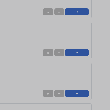
★
➦
➜
★
➦
➜
★
➦
➜