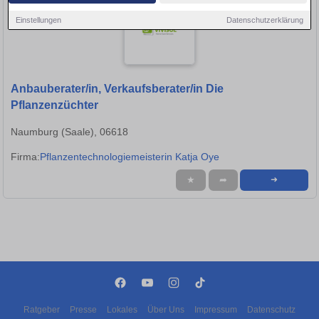
Einstellungen
Datenschutzerklärung
Anbauberater/in, Verkaufsberater/in Die
Pflanzenzüchter
Naumburg (Saale), 06618
Firma:
Pflanzentechnologiemeisterin Katja Oye
★
➦
➜
Ratgeber
Presse
Lokales
Über Uns
Impressum
Datenschutz