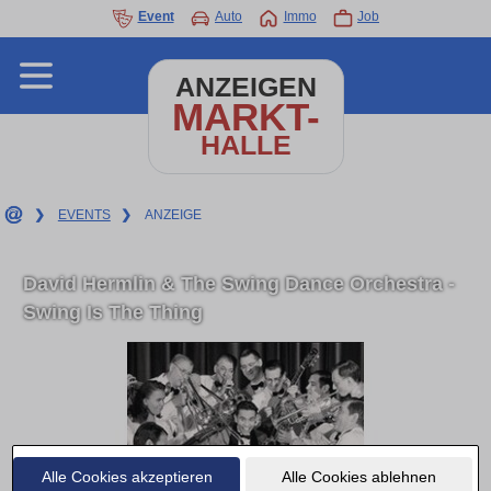
Event
Auto
Immo
Job
ANZEIGEN
MARKT-
HALLE
❯
EVENTS
❯
ANZEIGE
David Hermlin & The Swing Dance Orchestra -
Swing Is The Thing
Alle Cookies akzeptieren
Alle Cookies ablehnen