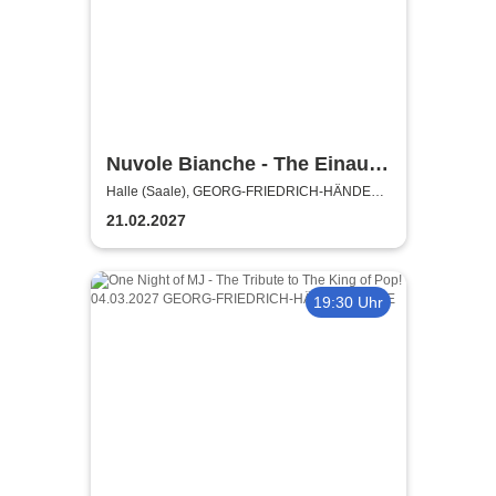
Nuvole Bianche - The Einaudi
Experience - Original Tribute
Halle (Saale), GEORG-FRIEDRICH-HÄNDEL
HALLE
from Italy
21.02.2027
19:30 Uhr