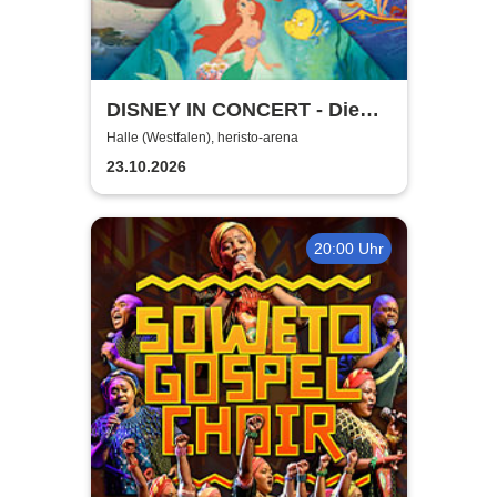
DISNEY IN CONCERT - Die
Jubiläumstournee mit dem
Halle (Westfalen), heristo-arena
Hollywood Sound Orchestra
23.10.2026
20:00 Uhr