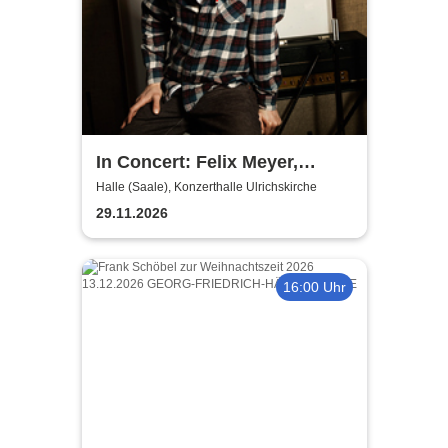
In Concert: Felix Meyer,
Norman Daßler & Mondena -
Halle (Saale), Konzerthalle Ulrichskirche
Paradies
29.11.2026
16:00 Uhr