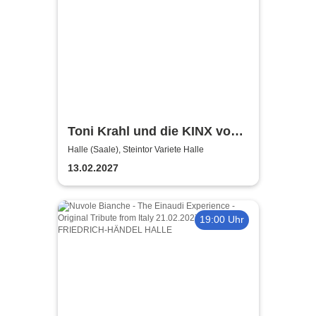
Toni Krahl und die KINX vom
Prenzlauer Berg - Tour 2027
Halle (Saale), Steintor Variete Halle
13.02.2027
19:00 Uhr