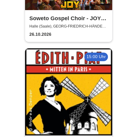
Soweto Gospel Choir - JOY!
(Zulu: Injabulo)
Halle (Saale), GEORG-FRIEDRICH-HÄNDEL
HALLE
26.10.2026
15:00 Uhr