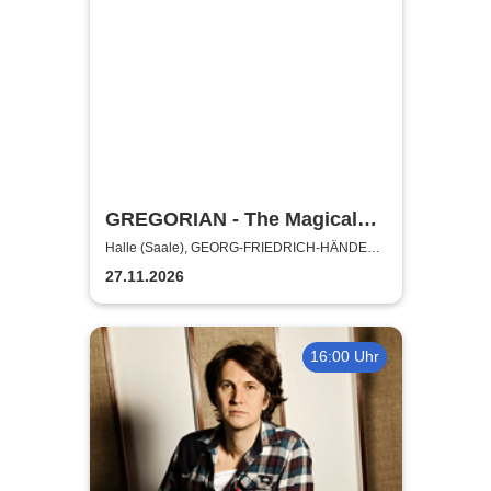
GREGORIAN - The Magical
Christmas Tour 2026
Halle (Saale), GEORG-FRIEDRICH-HÄNDEL
HALLE
27.11.2026
16:00 Uhr