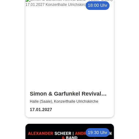
18:00 Uhr
Simon & Garfunkel Revival
Band
Halle (Saale), Konzerthalle Ulrichskirche
17.01.2027
19:30 Uhr