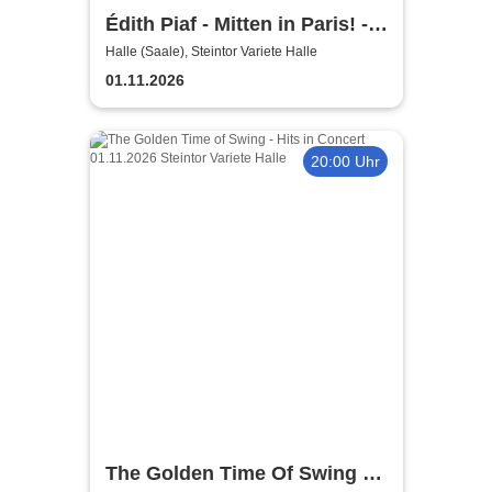
Édith Piaf - Mitten in Paris! -
Ein Konzertabend mit Pamela
Halle (Saale), Steintor Variete Halle
Heuvelmans
01.11.2026
20:00 Uhr
The Golden Time Of Swing -