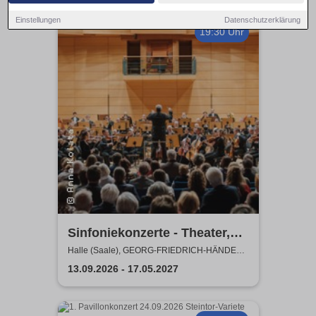
Einstellungen
Datenschutzerklärung
19:30 Uhr
Sinfoniekonzerte - Theater,
Oper und Orchester Halle
Halle (Saale), GEORG-FRIEDRICH-HÄNDEL
HALLE
13.09.2026 - 17.05.2027