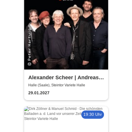
Alexander Scheer | Andreas
Dresen & Band spielen (nicht
Halle (Saale), Steintor Variete Halle
nur) Gundermann
29.01.2027
19:30 Uhr