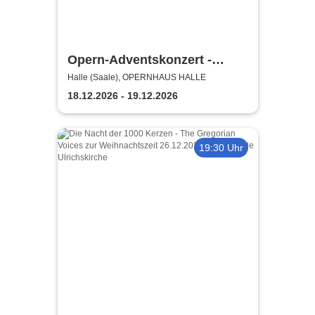
Opern-Adventskonzert -
Theater, Oper und Orchester
Halle (Saale), OPERNHAUS HALLE
Halle
18.12.2026 - 19.12.2026
19:30 Uhr