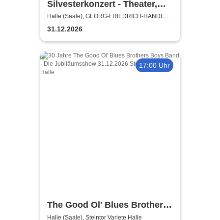
Silvesterkonzert - Theater,
Oper und Orchester Halle
Halle (Saale), GEORG-FRIEDRICH-HÄNDEL
HALLE
31.12.2026
17:00 Uhr
The Good Ol' Blues Brothers
Boys Band
Halle (Saale), Steintor Variete Halle