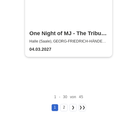
One Night of MJ - The Tribute
to The King of Pop!
Halle (Saale), GEORG-FRIEDRICH-HÄNDEL
HALLE
04.03.2027
1 - 30 von 45
1
2
❯
❯❯