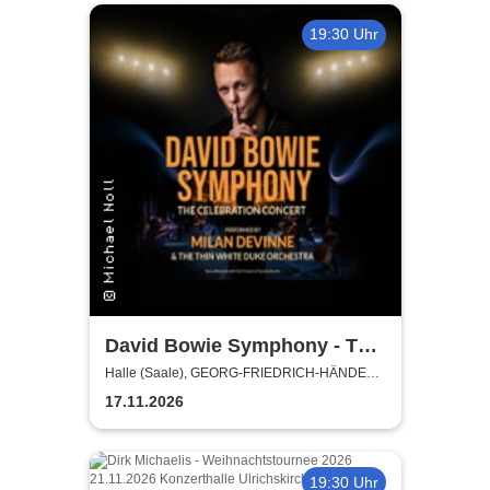
19:30 Uhr
David Bowie Symphony - The
Celebration Concert
Halle (Saale), GEORG-FRIEDRICH-HÄNDEL
HALLE
17.11.2026
19:30 Uhr