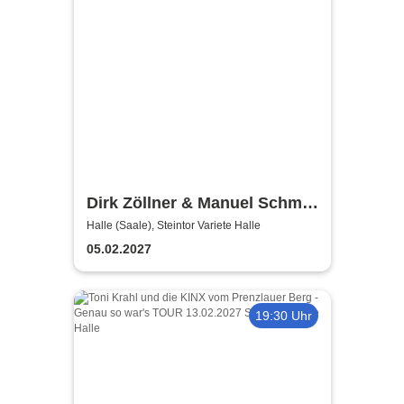
Dirk Zöllner & Manuel Schmid
- Die schönsten Balladen aus
Halle (Saale), Steintor Variete Halle
dem Land vor unserer Zeit
05.02.2027
19:30 Uhr