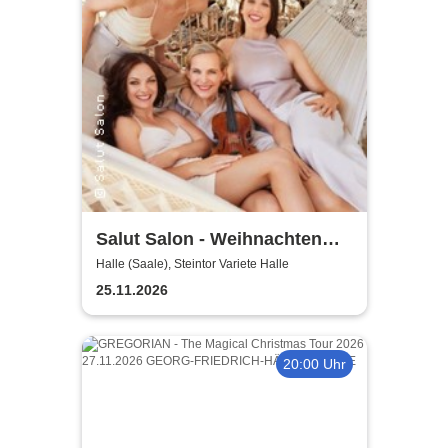
Salut Salon - Weihnachten
mit Salut Salon
Halle (Saale), Steintor Variete Halle
25.11.2026
20:00 Uhr