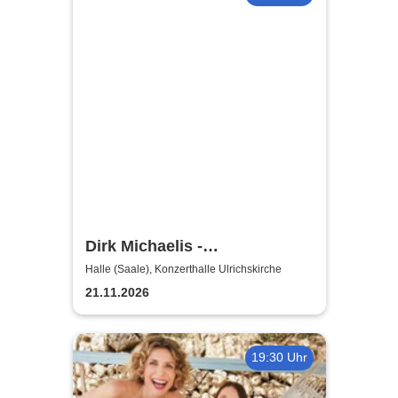
Dirk Michaelis -
Weihnachtstournee 2026
Halle (Saale), Konzerthalle Ulrichskirche
21.11.2026
19:30 Uhr