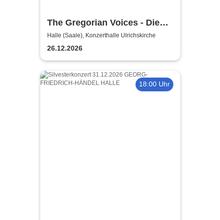
The Gregorian Voices - Die
Nacht der 1000 Kerzen -
Halle (Saale), Konzerthalle Ulrichskirche
Gregorianik meets Pop
26.12.2026
18:00 Uhr