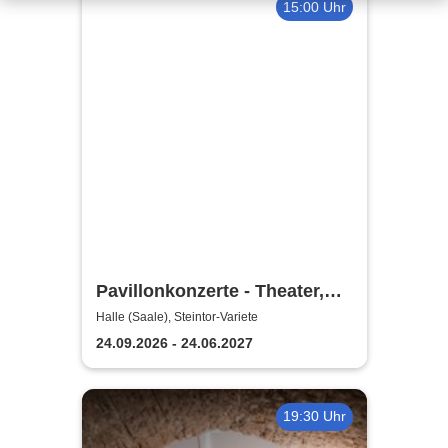
15:00 Uhr
Pavillonkonzerte - Theater,
Oper und Orchester Halle
Halle (Saale), Steintor-Variete
24.09.2026 - 24.06.2027
19:30 Uhr