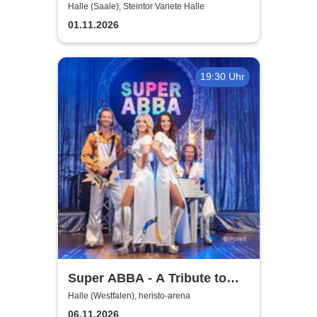
Hits in Concert
Halle (Saale), Steintor Variete Halle
01.11.2026
19:30 Uhr
Super ABBA - A Tribute to
ABBA
Halle (Westfalen), heristo-arena
06.11.2026