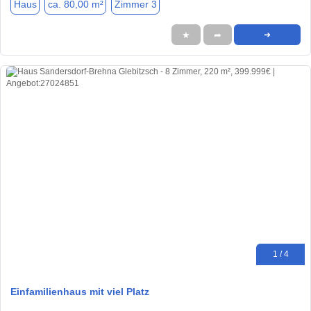
Haus
ca. 80,00 m²
Zimmer 3
★
➦
➜
1 / 4
Einfamilienhaus mit viel Platz