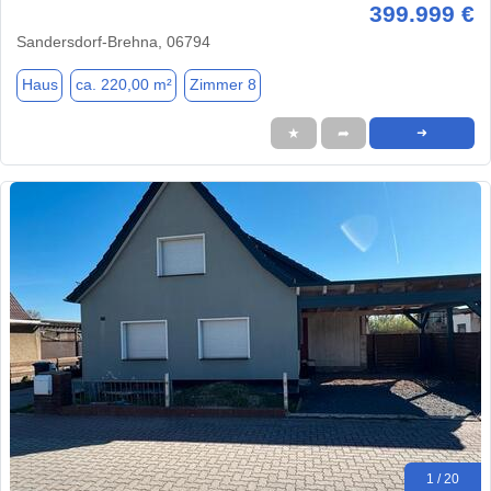
399.999 €
Sandersdorf-Brehna, 06794
Haus
ca. 220,00 m²
Zimmer 8
★
➦
➜
1 / 20