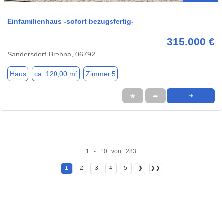
Einfamilienhaus -sofort bezugsfertig-
315.000 €
Sandersdorf-Brehna, 06792
Haus
ca. 120,00 m²
Zimmer 5
★
➦
➜
1 - 10 von 283
1
2
3
4
5
❯
❯❯