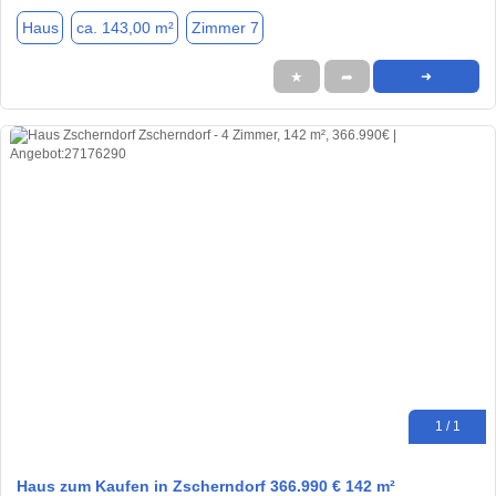
Haus
ca. 143,00 m²
Zimmer 7
★
➦
➜
1 / 1
Haus zum Kaufen in Zscherndorf 366.990 € 142 m²