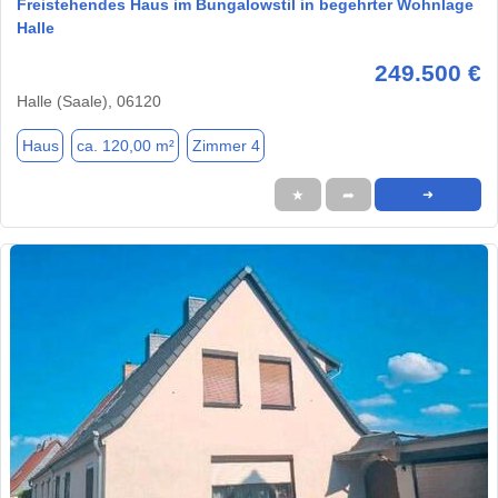
Freistehendes Haus im Bungalowstil in begehrter Wohnlage
Halle
249.500 €
Halle (Saale), 06120
Haus
ca. 120,00 m²
Zimmer 4
★
➦
➜