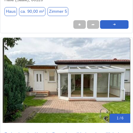
Haus
ca. 90,00 m²
Zimmer 5
★
➦
➜
1 / 6