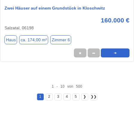
Zwei Häuser auf einem Grundstück in Kloschwitz
160.000 €
Salzatal, 06198
Haus
ca. 174,00 m²
Zimmer 6
★
➦
➜
1 - 10 von 500
1
2
3
4
5
❯
❯❯