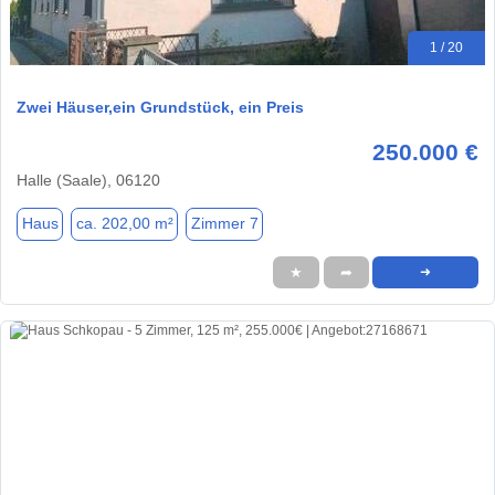
1 / 20
Zwei Häuser,ein Grundstück, ein Preis
250.000 €
Halle (Saale), 06120
Haus
ca. 202,00 m²
Zimmer 7
★
➦
➜