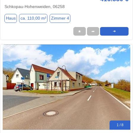
Schkopau-Hohenweiden, 06258
Haus
ca. 110,00 m²
Zimmer 4
★
➦
➜
1 / 8