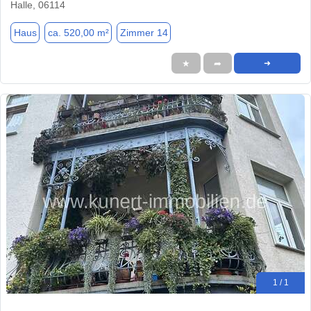
Halle, 06114
Haus
ca. 520,00 m²
Zimmer 14
★
➦
➜
1 / 1