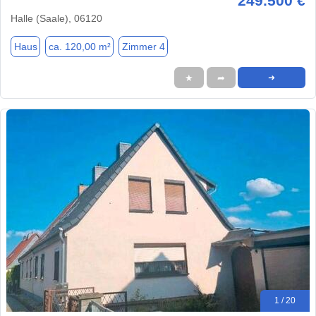
249.500 €
Halle (Saale), 06120
Haus
ca. 120,00 m²
Zimmer 4
★
➦
➜
1 / 20