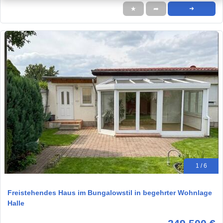
★
➦
➜
1 / 6
Freistehendes Haus im Bungalowstil in begehrter Wohnlage
Halle