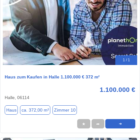
1 / 1
Haus zum Kaufen in Halle 1.100.000 € 372 m²
1.100.000 €
Halle, 06114
Haus
ca. 372,00 m²
Zimmer 10
★
➦
➜