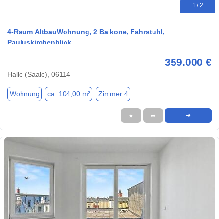
1 / 2
4-Raum AltbauWohnung, 2 Balkone, Fahrstuhl,
Pauluskirchenblick
359.000 €
Halle (Saale), 06114
Wohnung
ca. 104,00 m²
Zimmer 4
★
➦
➜