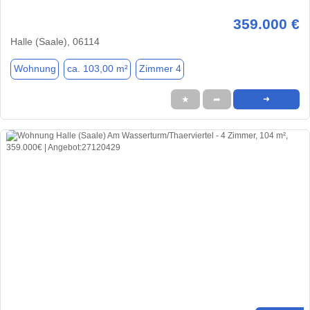
359.000 €
Halle (Saale), 06114
Wohnung
ca. 103,00 m²
Zimmer 4
★
➦
➜