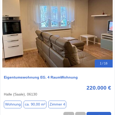
1 / 16
Eigentumswohnung EG. 4 RaumWohnung
220.000 €
Halle (Saale), 06130
Wohnung
ca. 90,00 m²
Zimmer 4