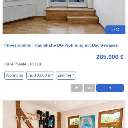
1 / 17
Provisionsfrei: Traumhafte DG-Wohnung mit Dachterrasse
285.000 €
Halle (Saale), 06114
Wohnung
ca. 103,00 m²
Zimmer 4
★
➦
➜