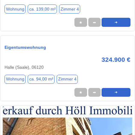
Wohnung
ca. 139,00 m²
Zimmer 4
★
➦
➜
Eigentumswohnung
324.900 €
Halle (Saale), 06120
Wohnung
ca. 94,00 m²
Zimmer 4
★
➦
➜