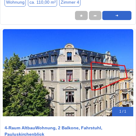
Wohnung
ca. 110,00 m²
Zimmer 4
★
➦
➜
1 / 1
4-Raum AltbauWohnung, 2 Balkone, Fahrstuhl,
Pauluskirchenblick