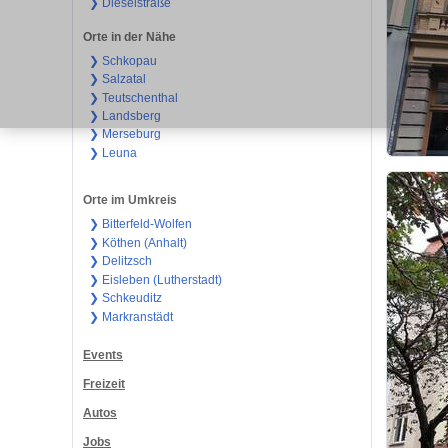
❯ Dieselstraße
Orte in der Nähe
❯ Schkopau
❯ Salzatal
❯ Teutschenthal
❯ Landsberg
❯ Merseburg
❯ Leuna
Orte im Umkreis
❯ Bitterfeld-Wolfen
❯ Köthen (Anhalt)
❯ Delitzsch
❯ Eisleben (Lutherstadt)
❯ Schkeuditz
❯ Markranstädt
Events
Freizeit
Autos
Jobs