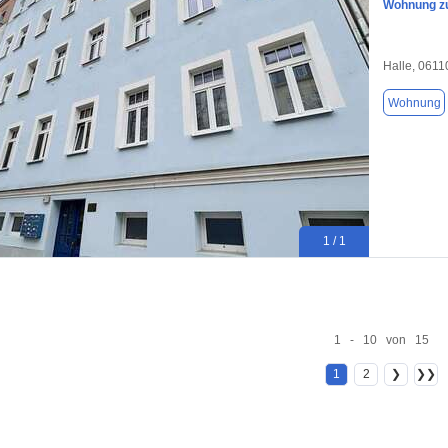
Wohnung zu
Halle, 0611
Wohnung
1 / 1
1 - 10 von 15
1
2
❯
❯❯