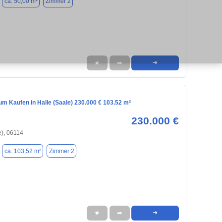
ca. 50,00 m²
Zimmer 2
★
➦
➜
m Kaufen in Halle (Saale) 230.000 € 103.52 m²
230.000 €
e), 06114
ca. 103,52 m²
Zimmer 2
★
➦
➜