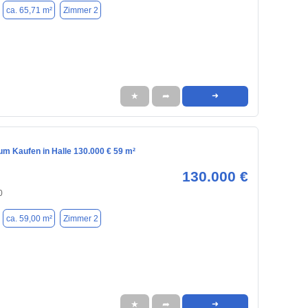
ca. 65,71 m²
Zimmer 2
★
➦
➜
m Kaufen in Halle 130.000 € 59 m²
130.000 €
0
ca. 59,00 m²
Zimmer 2
★
➦
➜