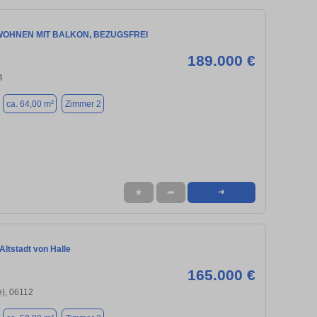
WOHNEN MIT BALKON, BEZUGSFREI
189.000 €
4
ca. 64,00 m²
Zimmer 2
★
➦
➜
Altstadt von Halle
165.000 €
e), 06112