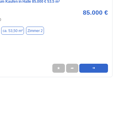
m Kaufen in Halle 85.000 € 53.5 m²
85.000 €
0
ca. 53,50 m²
Zimmer 2
★
➦
➜