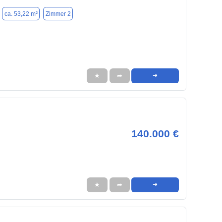
ca. 53,22 m²
Zimmer 2
★
➦
➜
140.000 €
★
➦
➜