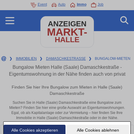
Event
Auto
Immo
Job
ANZEIGEN
MARKT-
HALLE
❯
IMMOBILIEN
❯
DAMASCHKESTRASSE
❯
BUNGALOW-MIETEN
Bungalow Mieten Halle (Saale) Damaschkestraße -
Eigentumswohnung in der Nähe finden auch von privat
Finden Sie hier Ihre Bungalow zum Mieten in Halle (Saale)
Damaschkestraße
Suchen Sie in Halle (Saale) Damaschkestraße eine Bungalow zum
Mieten? Finden Sie hier eine große Auswahl an Eigentumswohnungen.
Egal, ob als Kapitalanlage oder zur Vermietung – hier finden Sie Ihre
Immobilie in Halle (Saale) Damaschkestraße oder in der Nähe.
Alle Cookies akzeptieren
Alle Cookies ablehnen
Leider konnten wir derzeit keine passenden Objekte finden. Schauen Sie