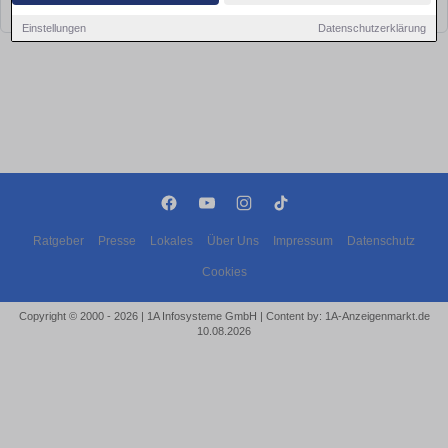
bald wieder vorbei!
Einstellungen
Datenschutzerklärung
Ratgeber
Presse
Lokales
Über Uns
Impressum
Datenschutz
Cookies
Copyright © 2000 - 2026 | 1A Infosysteme GmbH | Content by: 1A-Anzeigenmarkt.de
10.08.2026