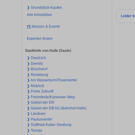
❯ Grundstück Kaufen
Alle Immobilien
Leider k
Messen & Events
Experten finden
Stadtteile von Halle (Saale)
❯ Dautzsch
❯ Diemitz
❯ Büschdorf
❯ Reideburg
❯ Am Wasserturm/Thaerviertel
❯ Mötzlich
❯ Frohe Zukunft
❯ Freiimfelde/Kanenaer Weg
❯ Gebiet der DR
❯ Gebiet der DB AG (Bahnhof Halle)
❯ Landrain
❯ Paulusviertel
❯ Gottfried-Keller-Siedlung
❯ Tornau