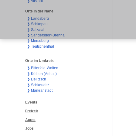
❯ Altstadt
Orte in der Nähe
❯ Landsberg
❯ Schkopau
❯ Salzatal
❯ Sandersdorf-Brehna
❯ Merseburg
❯ Teutschenthal
Orte im Umkreis
❯ Bitterfeld-Wolfen
❯ Köthen (Anhalt)
❯ Delitzsch
❯ Schkeuditz
❯ Markranstädt
Events
Freizeit
Autos
Jobs