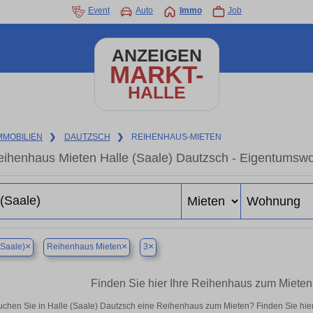
Event
Auto
Immo
Job
ANZEIGEN
MARKT-
HALLE
MMOBILIEN
❯
DAUTZSCH
❯
REIHENHAUS-MIETEN
ihenhaus Mieten Halle (Saale) Dautzsch - Eigentumswo
×
×
×
(Saale)
Reihenhaus Mieten
3
Finden Sie hier Ihre Reihenhaus zum Mieten 
uchen Sie in Halle (Saale) Dautzsch eine Reihenhaus zum Mieten? Finden Sie hie