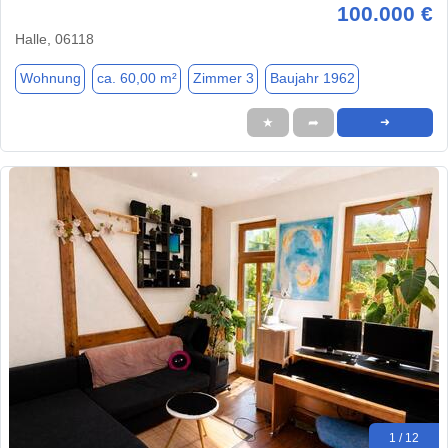
100.000 €
Halle, 06118
Wohnung
ca. 60,00 m²
Zimmer 3
Baujahr 1962
★
➦
➜
1 / 12