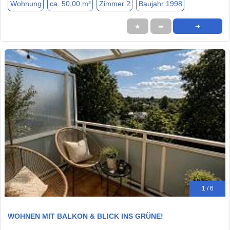
Wohnung
ca. 50,00 m²
Zimmer 2
Baujahr 1998
★
➦
➜
1 / 6
WOHNEN MIT BALKON & BLICK INS GRÜNE!