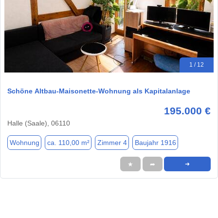
1 / 12
Schöne Altbau-Maisonette-Wohnung als Kapitalanlage
195.000 €
Halle (Saale), 06110
Wohnung
ca. 110,00 m²
Zimmer 4
Baujahr 1916
★
➦
➜