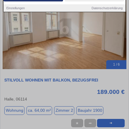
Einstellungen
Datenschutzerklärung
1 / 6
STILVOLL WOHNEN MIT BALKON, BEZUGSFREI
189.000 €
Halle, 06114
Wohnung
ca. 64,00 m²
Zimmer 2
Baujahr 1900
★
➦
➜