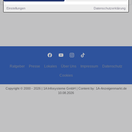
Einstellungen
Datenschutzerklärung
Ratgeber
Presse
Lokales
Über Uns
Impressum
Datenschutz
Cookies
Copyright © 2000 - 2026 | 1A Infosysteme GmbH | Content by: 1A-Anzeigenmarkt.de
10.08.2026