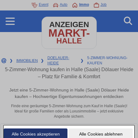
Event
Auto
Immo
Job
ANZEIGEN
MARKT-
HALLE
DOELAUER-
5-ZIMMER-WOHNUNG-
❯
IMMOBILIEN
❯
❯
HEIDE
KAUFEN
5-Zimmer-Wohnung kaufen in Halle (Saale) Dölauer Heide
– Platz für Familie & Komfort
Jetzt eine 5-Zimmer-Wohnung in Halle (Saale) Dölauer Heide
kaufen – Hochwertige Eigentumswohnungen entdecken
Finde eine geräumige 5-Zimmer-Wohnung zum Kauf in Halle (Saale)!
Ideal für große Familien oder als Luxusimmobilie – jetzt exklusive
Angebote sichern.
Leider konnten wir derzeit keine passenden Objekte finden. Schauen Sie
Alle Cookies akzeptieren
Alle Cookies ablehnen
bald wieder vorbei!