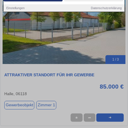
Einstellungen
Datenschutzerklärung
1 / 3
ATTRAKTIVER STANDORT FÜR IHR GEWERBE
85.000 €
Halle, 06118
Gewerbeobjekt
Zimmer 1
★
➦
➜