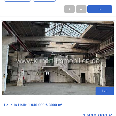
★
➦
➜
1 / 1
Halle in Halle 1.940.000 € 3000 m²
1.940.000 €