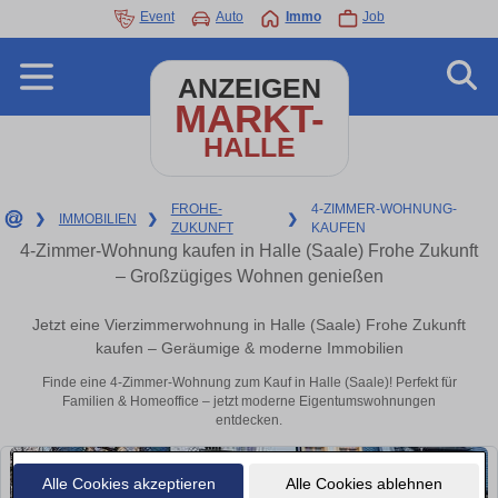
Event
Auto
Immo
Job
ANZEIGEN
MARKT-
HALLE
FROHE-
4-ZIMMER-WOHNUNG-
❯
IMMOBILIEN
❯
❯
ZUKUNFT
KAUFEN
4-Zimmer-Wohnung kaufen in Halle (Saale) Frohe Zukunft
– Großzügiges Wohnen genießen
Jetzt eine Vierzimmerwohnung in Halle (Saale) Frohe Zukunft
kaufen – Geräumige & moderne Immobilien
Finde eine 4-Zimmer-Wohnung zum Kauf in Halle (Saale)! Perfekt für
Familien & Homeoffice – jetzt moderne Eigentumswohnungen
entdecken.
Alle Cookies akzeptieren
Alle Cookies ablehnen