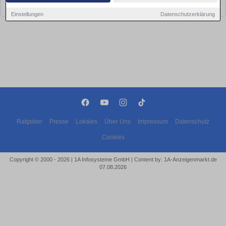
bald wieder vorbei!
Einstellungen
Datenschutzerklärung
Ratgeber
Presse
Lokales
Über Uns
Impressum
Datenschutz
Cookies
Copyright © 2000 - 2026 | 1A Infosysteme GmbH | Content by: 1A-Anzeigenmarkt.de
07.08.2026