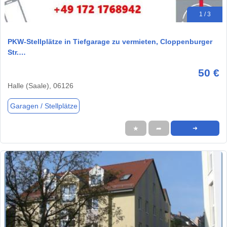
1 / 3
PKW-Stellplätze in Tiefgarage zu vermieten, Cloppenburger
Str.…
50 €
Halle (Saale), 06126
Garagen / Stellplätze
★
➦
➜