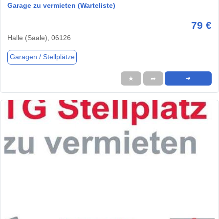
Garage zu vermieten (Warteliste)
79 €
Halle (Saale), 06126
Garagen / Stellplätze
★
➦
➜