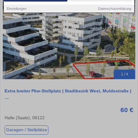
Einstellungen
Datenschutzerklärung
1 / 4
Extra breiter Pkw-Stellplatz | Stadtbezirk West, Muldestraße |
…
60 €
Halle (Saale), 06122
Garagen / Stellplätze