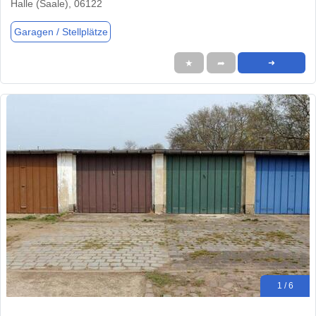
Halle (Saale), 06122
Garagen / Stellplätze
★
➦
➜
1 / 6