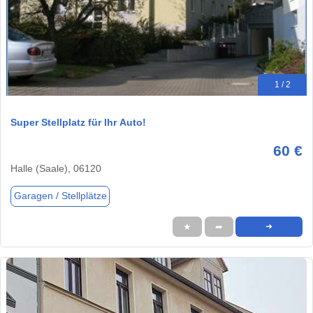
1 / 2
Super Stellplatz für Ihr Auto!
60 €
Halle (Saale), 06120
Garagen / Stellplätze
★
➦
➜