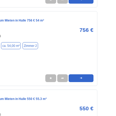
m Mieten in Halle 756 € 54 m²
756 €
4
ca. 54,00 m²
Zimmer 2
★
➦
➜
m Mieten in Halle 550 € 55.3 m²
550 €
8