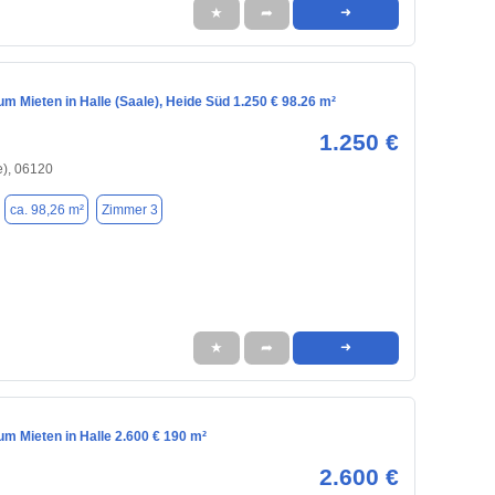
★
➦
➜
 Mieten in Halle (Saale), Heide Süd 1.250 € 98.26 m²
1.250 €
e), 06120
ca. 98,26 m²
Zimmer 3
★
➦
➜
m Mieten in Halle 2.600 € 190 m²
2.600 €