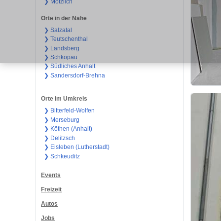
❯ Mötzlich
Orte in der Nähe
❯ Salzatal
❯ Teutschenthal
❯ Landsberg
❯ Schkopau
❯ Südliches Anhalt
❯ Sandersdorf-Brehna
Orte im Umkreis
❯ Bitterfeld-Wolfen
❯ Merseburg
❯ Köthen (Anhalt)
❯ Delitzsch
❯ Eisleben (Lutherstadt)
❯ Schkeuditz
Events
Freizeit
Autos
Jobs