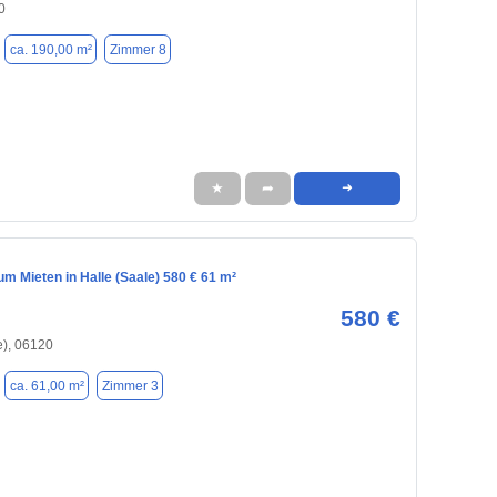
0
ca. 190,00 m²
Zimmer 8
★
➦
➜
m Mieten in Halle (Saale) 580 € 61 m²
580 €
e), 06120
ca. 61,00 m²
Zimmer 3