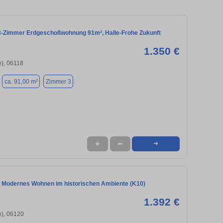
 3-Zimmer Erdgeschoßwohnung 91m², Halle-Frohe Zukunft
1.350 €
e), 06118
ca. 91,00 m²
Zimmer 3
★
➦
➜
- Modernes Wohnen im historischen Ambiente (K10)
1.392 €
e), 06120