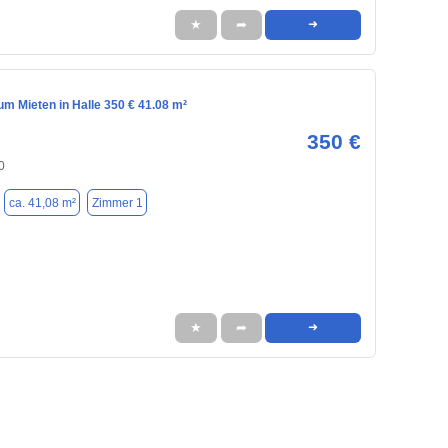
★
➦
➜
m Mieten in Halle 350 € 41.08 m²
350 €
0
ca. 41,08 m²
Zimmer 1
★
➦
➜