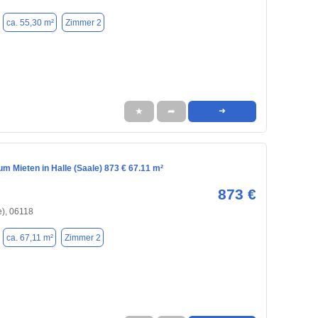
ca. 55,30 m²
Zimmer 2
★
➦
➜
 Mieten in Halle (Saale) 873 € 67.11 m²
873 €
e), 06118
ca. 67,11 m²
Zimmer 2