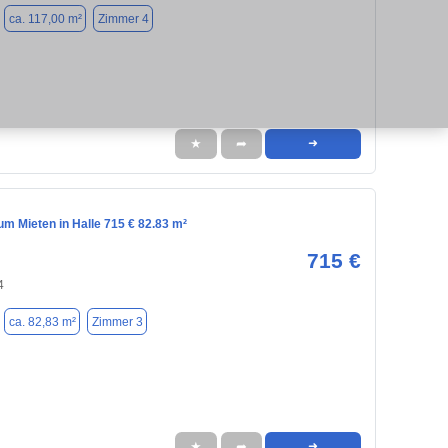
ca. 117,00 m²
Zimmer 4
★
➦
➜
m Mieten in Halle 715 € 82.83 m²
715 €
4
ca. 82,83 m²
Zimmer 3
★
➦
➜