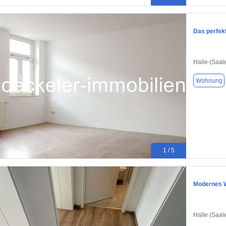
Das perfek
Halle (Saal
Wohnung
1 / 5
Modernes W
Halle (Saal