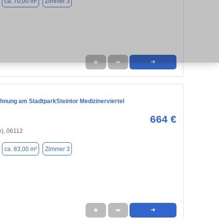
ca. 70,00 m²
Zimmer 3
★
➦
➜
nung am StadtparkSteintor Medizinerviertel
664 €
e), 06112
ca. 83,00 m²
Zimmer 3
★
➦
➜