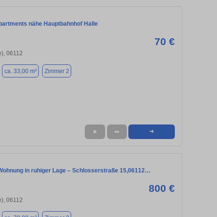
artments nähe Hauptbahnhof Halle
70 €
e), 06112
ca. 33,00 m²
Zimmer 2
★
➦
➜
 Wohnung in ruhiger Lage – Schlosserstraße 15,06112…
800 €
e), 06112