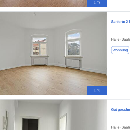
1 / 9
Sanierte 2
Halle (Saal
Wohnung
1 / 8
Gut geschn
Halle (Saal