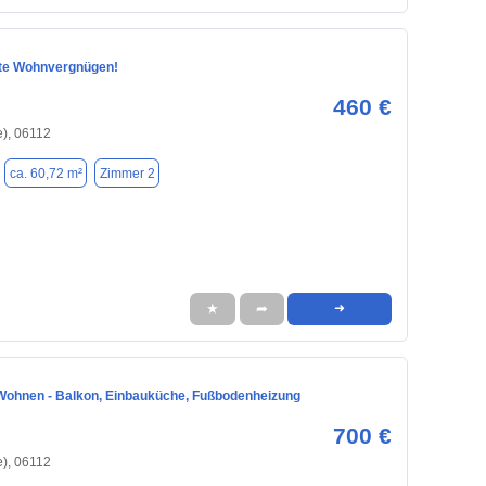
te Wohnvergnügen!
460 €
e), 06112
ca. 60,72 m²
Zimmer 2
★
➦
➜
ohnen - Balkon, Einbauküche, Fußbodenheizung
700 €
e), 06112