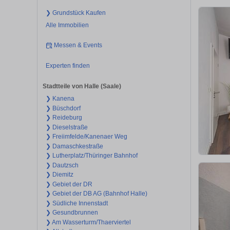
❯ Grundstück Kaufen
Alle Immobilien
Messen & Events
Experten finden
Stadtteile von Halle (Saale)
❯ Kanena
❯ Büschdorf
❯ Reideburg
❯ Dieselstraße
❯ Freiimfelde/Kanenaer Weg
❯ Damaschkestraße
❯ Lutherplatz/Thüringer Bahnhof
❯ Dautzsch
❯ Diemitz
❯ Gebiet der DR
❯ Gebiet der DB AG (Bahnhof Halle)
❯ Südliche Innenstadt
❯ Gesundbrunnen
❯ Am Wasserturm/Thaerviertel