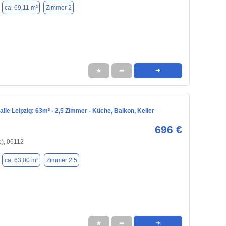
ca. 69,11 m²
Zimmer 2
★
➦
➜
le Leipzig: 63m² - 2,5 Zimmer - Küche, Balkon, Keller
696 €
e), 06112
ca. 63,00 m²
Zimmer 2.5
★
➦
➜