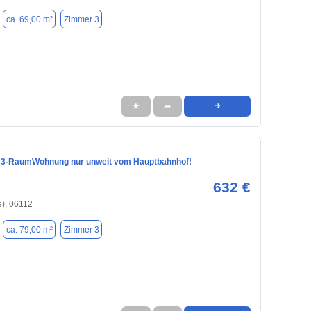
ca. 69,00 m²
Zimmer 3
★
➦
➜
 3-RaumWohnung nur unweit vom Hauptbahnhof!
632 €
e), 06112
ca. 79,00 m²
Zimmer 3