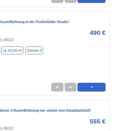
-RaumWohnung in der Freiimfelder Straße!
490 €
e), 06112
ca. 65,00 m²
Zimmer 2
★
➦
➜
ittene 3-RaumWohnung nur unweit vom Hauptbahnhof!
555 €
e), 06112