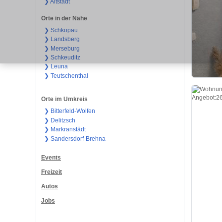
❯ Altstadt
Orte in der Nähe
❯ Schkopau
❯ Landsberg
❯ Merseburg
❯ Schkeuditz
❯ Leuna
❯ Teutschenthal
Orte im Umkreis
❯ Bitterfeld-Wolfen
❯ Delitzsch
❯ Markranstädt
❯ Sandersdorf-Brehna
Events
Freizeit
Autos
Jobs