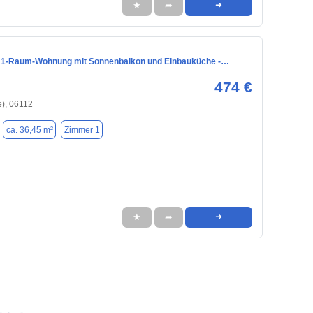
★
➦
➜
 1-Raum-Wohnung mit Sonnenbalkon und Einbauküche -…
474 €
e), 06112
ca. 36,45 m²
Zimmer 1
★
➦
➜