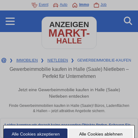
Event
Auto
Immo
Job
ANZEIGEN
MARKT-
HALLE
❯
IMMOBILIEN
❯
NIETLEBEN
❯
GEWERBEIMMOBILIE-KAUFEN
Gewerbeimmobilie kaufen in Halle (Saale) Nietleben –
Perfekt für Unternehmen
Jetzt eine Gewerbeimmobilie kaufen in Halle (Saale)
Nietleben entdecken
Finde Gewerbeimmobilien kaufen in Halle (Saale)! Büros, Ladenflächen
& Hallen – jetzt attraktive Angebote sichern.
Leider konnten wir derzeit keine passenden Objekte finden. Schauen Sie
bald wieder vorbei!
Alle Cookies akzeptieren
Alle Cookies ablehnen