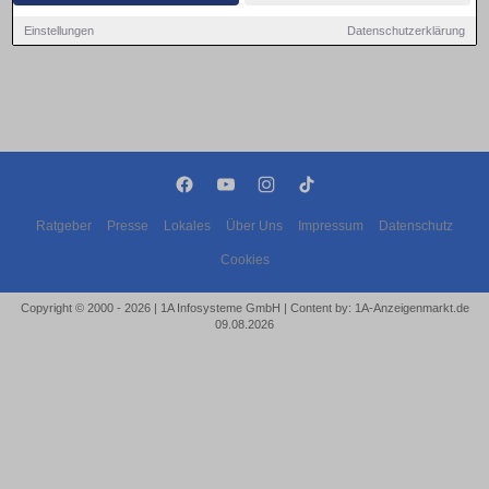
Einstellungen
Datenschutzerklärung
Ratgeber
Presse
Lokales
Über Uns
Impressum
Datenschutz
Cookies
Copyright © 2000 - 2026 | 1A Infosysteme GmbH | Content by: 1A-Anzeigenmarkt.de
09.08.2026