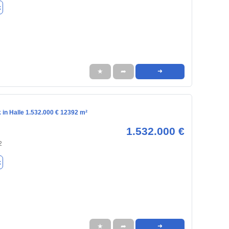
k
★
➦
➜
in Halle 1.532.000 € 12392 m²
1.532.000 €
2
k
★
➦
➜