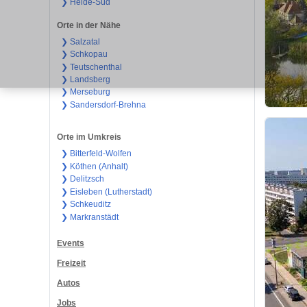
❯ Heide-Süd
Orte in der Nähe
❯ Salzatal
❯ Schkopau
❯ Teutschenthal
❯ Landsberg
❯ Merseburg
❯ Sandersdorf-Brehna
Orte im Umkreis
❯ Bitterfeld-Wolfen
❯ Köthen (Anhalt)
❯ Delitzsch
❯ Eisleben (Lutherstadt)
❯ Schkeuditz
❯ Markranstädt
Events
Freizeit
Autos
Jobs