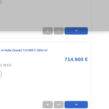
k
★
➦
➜
in Halle (Saale) 714.900 € 3654 m²
714.900 €
e), 06122
k
★
➦
➜