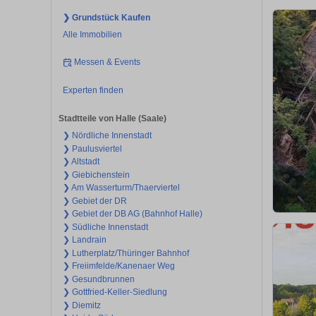
❯ Grundstück Kaufen
Alle Immobilien
Messen & Events
Experten finden
Stadtteile von Halle (Saale)
❯ Nördliche Innenstadt
❯ Paulusviertel
❯ Altstadt
❯ Giebichenstein
❯ Am Wasserturm/Thaerviertel
❯ Gebiet der DR
❯ Gebiet der DB AG (Bahnhof Halle)
❯ Südliche Innenstadt
❯ Landrain
❯ Lutherplatz/Thüringer Bahnhof
❯ Freiimfelde/Kanenaer Weg
❯ Gesundbrunnen
❯ Gottfried-Keller-Siedlung
❯ Diemitz