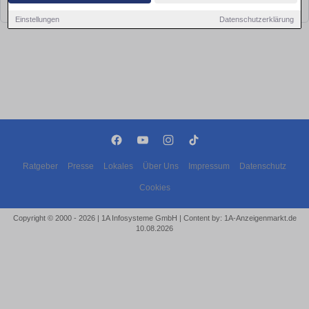
bald wieder vorbei!
Einstellungen
Datenschutzerklärung
Ratgeber
Presse
Lokales
Über Uns
Impressum
Datenschutz
Cookies
Copyright © 2000 - 2026 | 1A Infosysteme GmbH | Content by: 1A-Anzeigenmarkt.de
10.08.2026