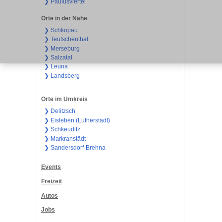
❯ Paulusviertel
Orte in der Nähe
❯ Schkopau
❯ Teutschenthal
❯ Merseburg
❯ Salzatal
❯ Leuna
❯ Landsberg
Orte im Umkreis
❯ Delitzsch
❯ Eisleben (Lutherstadt)
❯ Schkeuditz
❯ Markranstädt
❯ Sandersdorf-Brehna
Events
Freizeit
Autos
Jobs