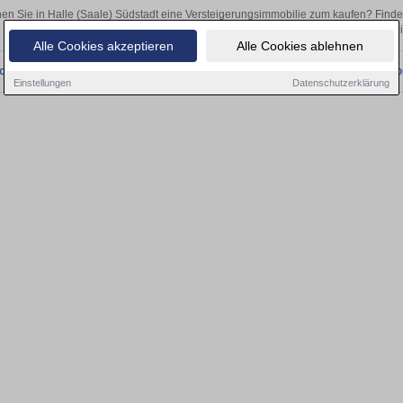
en Sie in Halle (Saale) Südstadt eine Versteigerungsimmobilie zum kaufen? Find
ob als Kapitalanlage oder zur Vermietung – hier finden Sie Ihre Immobi
Alle Cookies akzeptieren
Alle Cookies ablehnen
onnten wir derzeit keine passenden Objekte finden. Schauen Sie bald wieder vo
Einstellungen
Datenschutzerklärung