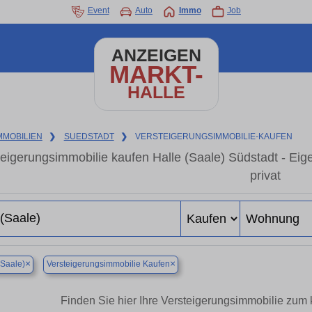
Event
Auto
Immo
Job
ANZEIGEN
MARKT-
HALLE
MMOBILIEN
❯
SUEDSTADT
❯
VERSTEIGERUNGSIMMOBILIE-KAUFEN
teigerungsimmobilie kaufen Halle (Saale) Südstadt - E
privat
×
×
(Saale)
Versteigerungsimmobilie Kaufen
Finden Sie hier Ihre Versteigerungsimmobilie zum 