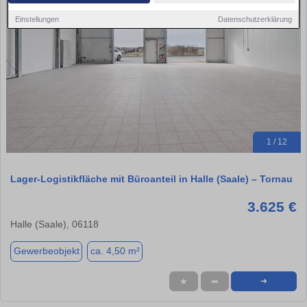
Einstellungen
Datenschutzerklärung
1 / 12
Lager-Logistikfläche mit Büroanteil in Halle (Saale) – Tornau
3.625 €
Halle (Saale), 06118
Gewerbeobjekt
ca. 4,50 m²
★
➦
➜