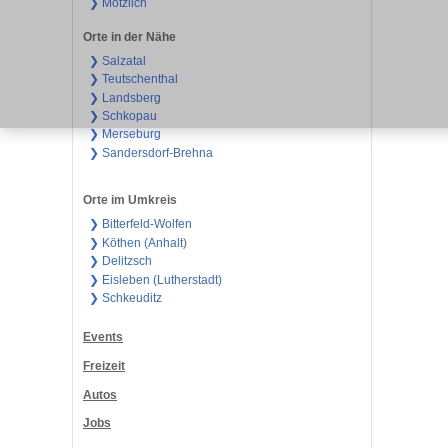
❯ Mötzlich
Orte in der Nähe
❯ Salzatal
❯ Teutschenthal
❯ Landsberg
❯ Schkopau
❯ Merseburg
❯ Sandersdorf-Brehna
Orte im Umkreis
❯ Bitterfeld-Wolfen
❯ Köthen (Anhalt)
❯ Delitzsch
❯ Eisleben (Lutherstadt)
❯ Schkeuditz
Events
Freizeit
Autos
Jobs