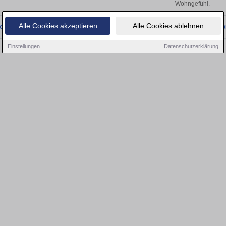
Wohngefühl.
Alle Cookies akzeptieren
Alle Cookies ablehnen
onnten wir derzeit keine passenden Objekte finden. Schauen Sie bald wieder vo
Einstellungen
Datenschutzerklärung