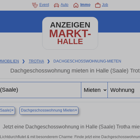
Event
Auto
Immo
Job
ANZEIGEN
MARKT-
HALLE
MMOBILIEN
❯
TROTHA
❯
DACHGESCHOSSWOHNUNG-MIETEN
Dachgeschosswohnung mieten in Halle (Saale) Troth
×
×
(Saale)
Dachgeschosswohnung Mieten
Jetzt eine Dachgeschosswohnung in Halle (Saale) Trotha m
Lichtdurchflutet & mit besonderem Charme: Finde jetzt eine Dachgeschosswohnung 