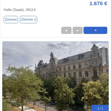
1.670 €
Halle (Saale), 06114
Zimmer
Zimmer 2
★
➦
➜
1 / 1