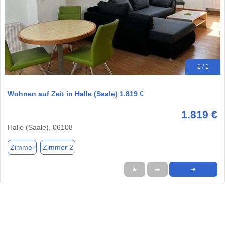
1 / 1
Wohnen auf Zeit in Halle (Saale) 1.819 €
1.819 €
Halle (Saale), 06108
Zimmer
Zimmer 2
★
➦
➜