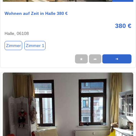
Wohnen auf Zeit in Halle 380 €
380 €
Halle, 06108
Zimmer
Zimmer 1
★
➦
➜