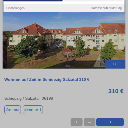
Einstellungen
Datenschutzerklärung
1 / 1
Wohnen auf Zeit in Schiepzig Salzatal 310 €
310 €
Schiepzig / Salzatal, 06198
Zimmer
Zimmer 1
★
➦
➜