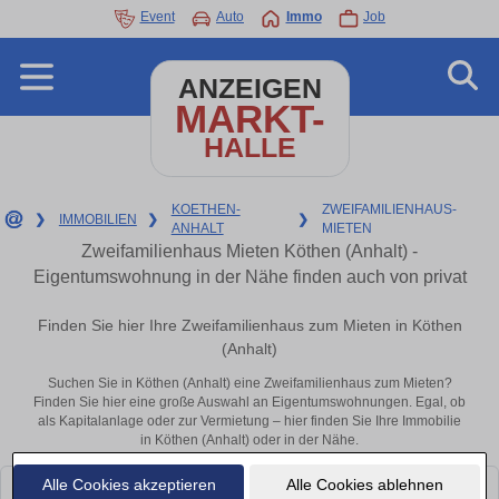
Event
Auto
Immo
Job
ANZEIGEN
MARKT-
HALLE
KOETHEN-
ZWEIFAMILIENHAUS-
❯
IMMOBILIEN
❯
❯
ANHALT
MIETEN
Zweifamilienhaus Mieten Köthen (Anhalt) -
Eigentumswohnung in der Nähe finden auch von privat
Finden Sie hier Ihre Zweifamilienhaus zum Mieten in Köthen
(Anhalt)
Suchen Sie in Köthen (Anhalt) eine Zweifamilienhaus zum Mieten?
Finden Sie hier eine große Auswahl an Eigentumswohnungen. Egal, ob
als Kapitalanlage oder zur Vermietung – hier finden Sie Ihre Immobilie
in Köthen (Anhalt) oder in der Nähe.
Alle Cookies akzeptieren
Alle Cookies ablehnen
Leider konnten wir derzeit keine passenden Objekte finden. Schauen Sie