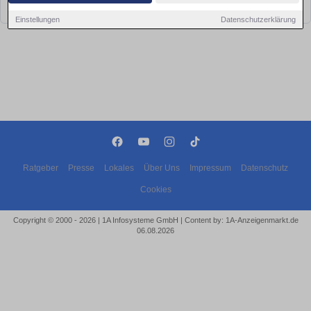
bald wieder vorbei!
Einstellungen
Datenschutzerklärung
Ratgeber
Presse
Lokales
Über Uns
Impressum
Datenschutz
Cookies
Copyright © 2000 - 2026 | 1A Infosysteme GmbH | Content by: 1A-Anzeigenmarkt.de
06.08.2026