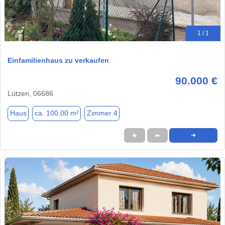
1 / 1
Einfamilienhaus zu verkaufen
90.000 €
Lützen, 06686
Haus
ca. 100,00 m²
Zimmer 4
★
➦
➜