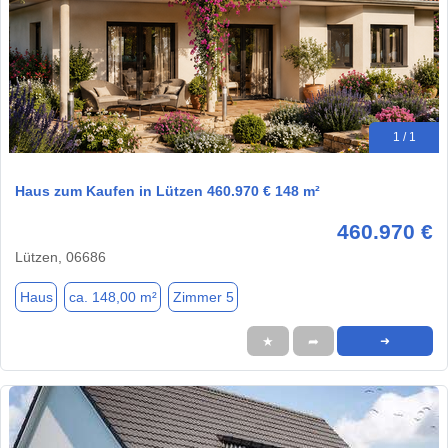
1 / 1
Haus zum Kaufen in Lützen 460.970 € 148 m²
460.970 €
Lützen, 06686
Haus
ca. 148,00 m²
Zimmer 5
★
➦
➜