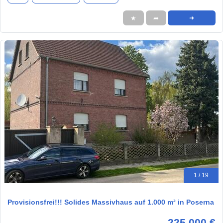
★
➦
➜
1 / 19
Provisionsfrei!!! Solides Massivhaus auf 1.000 m² in Poserna
225.000 €