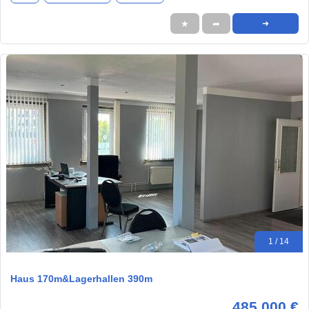
★
➦
➜
1 / 14
Haus 170m&Lagerhallen 390m
485.000 €