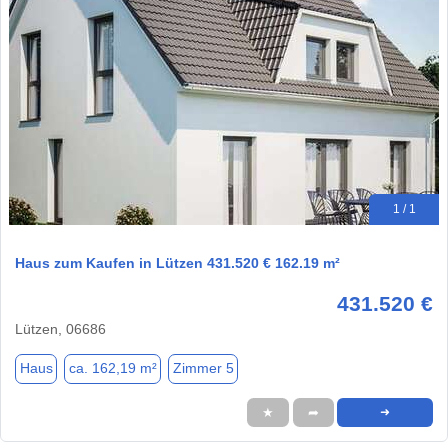
1 / 1
Haus zum Kaufen in Lützen 431.520 € 162.19 m²
431.520 €
Lützen, 06686
Haus
ca. 162,19 m²
Zimmer 5
★
➦
➜