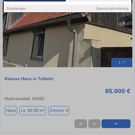
Einstellungen
Datenschutzerklärung
1 / 7
Kleines Haus in Tollwitz
85.000 €
Markranstädt, 04420
Haus
ca. 80,00 m²
Zimmer 4
★
➦
➜