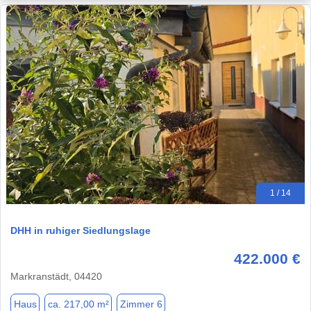
1 / 14
DHH in ruhiger Siedlungslage
422.000 €
Markranstädt, 04420
Haus
ca. 217,00 m²
Zimmer 6