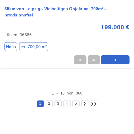
35km von Leipzig - Vielseitiges Objekt ca. 700m² -
provisionsfrei
199.000 €
Lützen, 06686
Haus
ca. 700,00 m²
★
➦
➜
1 - 10 von 360
1
2
3
4
5
❯
❯❯