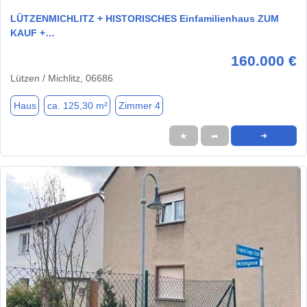
LÜTZENMICHLITZ + HISTORISCHES Einfamilienhaus ZUM
KAUF +…
160.000 €
Lützen / Michlitz, 06686
Haus
ca. 125,30 m²
Zimmer 4
★
➦
➜