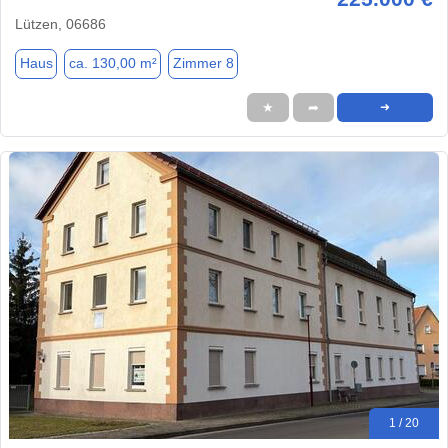
Lützen, 06686
Haus
ca. 130,00 m²
Zimmer 8
★
➦
➜
1 / 20