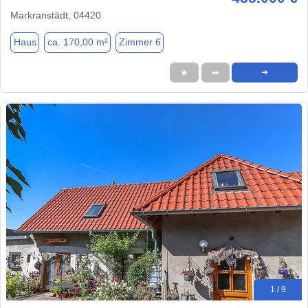
Markranstädt, 04420
Haus
ca. 170,00 m²
Zimmer 6
★
➦
➜
1 / 9