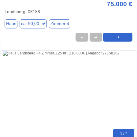
75.000 €
Landsberg, 06188
Haus
ca. 90,00 m²
Zimmer 4
★
➦
➜
1 / 7