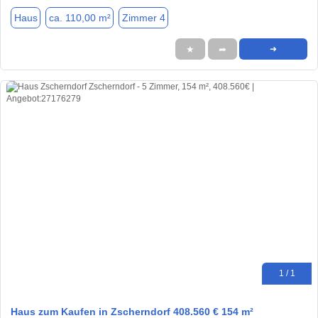
Haus
ca. 110,00 m²
Zimmer 4
★
➦
➜
1 / 1
Haus zum Kaufen in Zscherndorf 408.560 € 154 m²