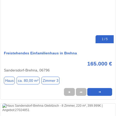
1 / 5
Freistehendes Einfamilienhaus in Brehna
165.000 €
Sandersdorf-Brehna, 06796
Haus
ca. 80,00 m²
Zimmer 3
★
➦
➜