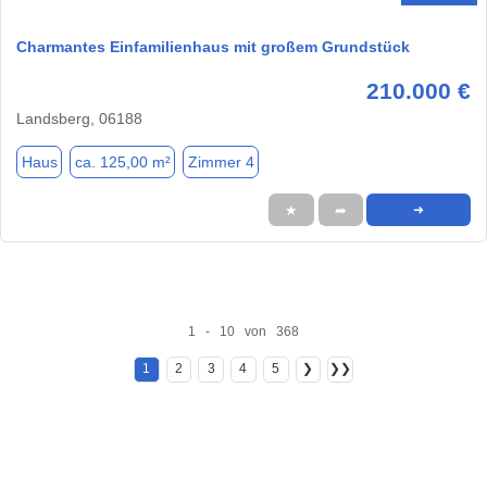
Charmantes Einfamilienhaus mit großem Grundstück
210.000 €
Landsberg, 06188
Haus
ca. 125,00 m²
Zimmer 4
★
➦
➜
1 - 10 von 368
1
2
3
4
5
❯
❯❯