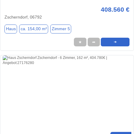
408.560 €
Zscherndorf, 06792
Haus
ca. 154,00 m²
Zimmer 5
★
➦
➜