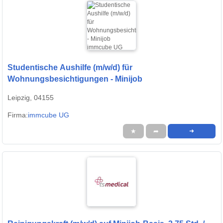
Studentische Aushilfe (m/w/d) für
Wohnungsbesichtigungen - Minijob
Leipzig, 04155
Firma:
immcube UG
★
➦
➜