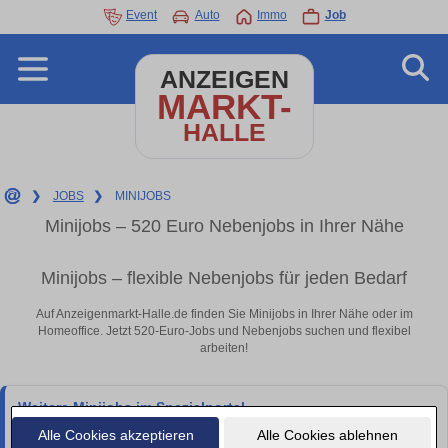
Event
Auto
Immo
Job
ANZEIGEN
MARKT-
HALLE
❯
JOBS
❯
MINIJOBS
Minijobs – 520 Euro Nebenjobs in Ihrer Nähe
Minijobs – flexible Nebenjobs für jeden Bedarf
Auf Anzeigenmarkt-Halle.de finden Sie Minijobs in Ihrer Nähe oder im
Homeoffice. Jetzt 520-Euro-Jobs und Nebenjobs suchen und flexibel
arbeiten!
Weitere Minijobs im Spezialportal
Die Stellenangebote auf diesem lokalen Anzeigenmarkt werden von 1A-
Alle Cookies akzeptieren
Alle Cookies ablehnen
Stellenmarkt.de bereitgestellt. Ergänzend findest du weitere Minijobs und