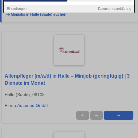
flexible Aushilfsstellen im
Spezialportal Minijobs-und-Nebenjobs.de
.
Einstellungen
Datenschutzerklärung
Minijobs in Halle (Saale) suchen
Altenpfleger (m/w/d) in Halle – Minijob (geringfügig) | 3
Dienste im Monat
Halle (Saale), 06108
Firma:
Aulamed GmbH
★
➦
➜