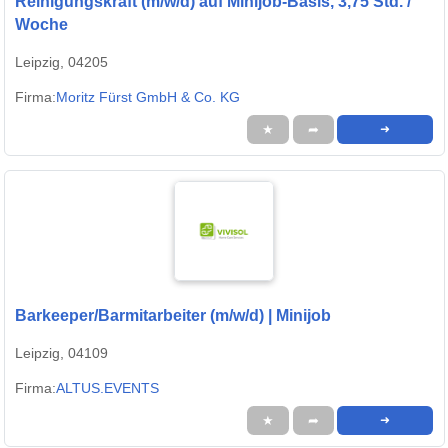
Reinigungskraft (m/w/d) auf Minijob-Basis, 3,75 Std. /
Woche
Leipzig, 04205
Firma:
Moritz Fürst GmbH & Co. KG
★
➦
➜
Barkeeper/Barmitarbeiter (m/w/d) | Minijob
Leipzig, 04109
Firma:
ALTUS.EVENTS
★
➦
➜