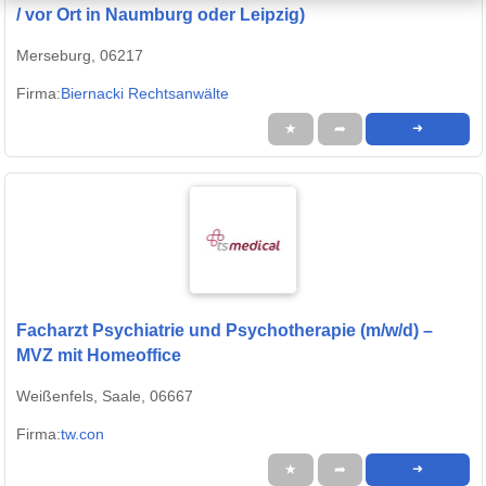
/ vor Ort in Naumburg oder Leipzig)
Merseburg, 06217
Firma:
Biernacki Rechtsanwälte
★
➦
➜
Facharzt Psychiatrie und Psychotherapie (m/w/d) –
MVZ mit Homeoffice
Weißenfels, Saale, 06667
Firma:
tw.con
★
➦
➜