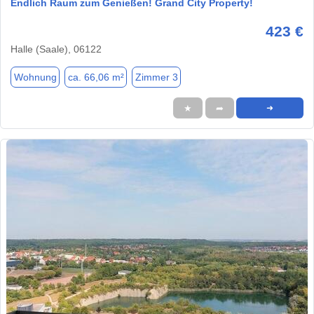
Endlich Raum zum Genießen! Grand City Property!
423 €
Halle (Saale), 06122
Wohnung
ca. 66,06 m²
Zimmer 3
★
➦
➜