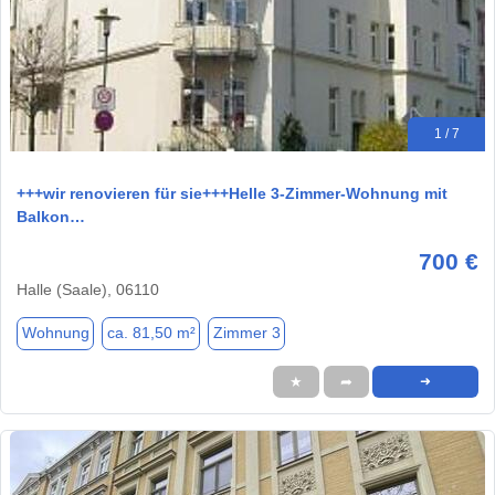
1 / 7
+++wir renovieren für sie+++Helle 3-Zimmer-Wohnung mit
Balkon…
700 €
Halle (Saale), 06110
Wohnung
ca. 81,50 m²
Zimmer 3
★
➦
➜