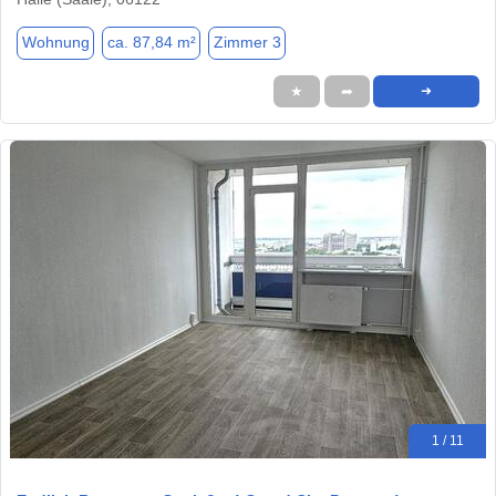
Wohnung
ca. 87,84 m²
Zimmer 3
★
➦
➜
1 / 11