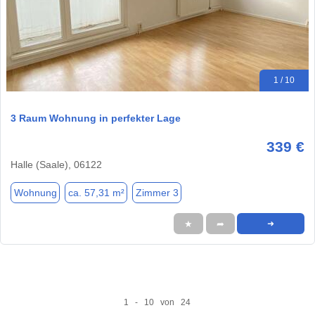
1 / 10
3 Raum Wohnung in perfekter Lage
339 €
Halle (Saale), 06122
Wohnung
ca. 57,31 m²
Zimmer 3
★
➦
➜
1 - 10 von 24