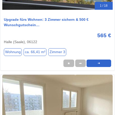
1 / 18
Upgrade fürs Wohnen: 3 Zimmer sichern & 500 €
Wunschgutschein…
565 €
Halle (Saale), 06122
Wohnung
ca. 66,41 m²
Zimmer 3
★
➦
➜