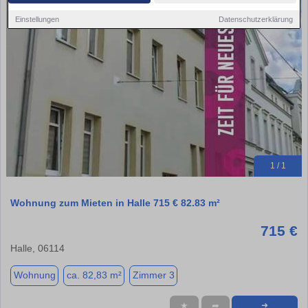
Einstellungen
Datenschutzerklärung
1 / 1
Wohnung zum Mieten in Halle 715 € 82.83 m²
715 €
Halle, 06114
Wohnung
ca. 82,83 m²
Zimmer 3
★
➦
➜