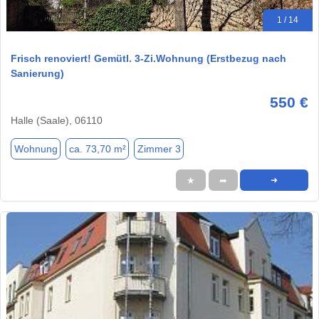
1 / 14
Frisch renoviert! Gemütl. 3-Zi.Wohnung (Erstbezug nach
Sanierung)
550 €
Halle (Saale), 06110
Wohnung
ca. 73,70 m²
Zimmer 3
★
➦
➜