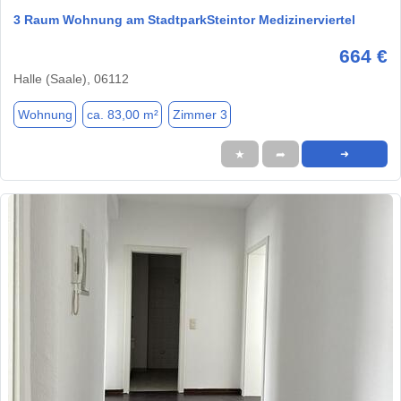
3 Raum Wohnung am StadtparkSteintor Medizinerviertel
664 €
Halle (Saale), 06112
Wohnung
ca. 83,00 m²
Zimmer 3
★
➦
➜