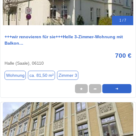
1 / 7
+++wir renovieren für sie+++Helle 3-Zimmer-Wohnung mit
Balkon…
700 €
Halle (Saale), 06110
Wohnung
ca. 81,50 m²
Zimmer 3
★
➦
➜