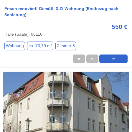
Frisch renoviert! Gemütl. 3-Zi.Wohnung (Erstbezug nach
Sanierung)
550 €
Halle (Saale), 06110
Wohnung
ca. 73,70 m²
Zimmer 3
★
➦
➜