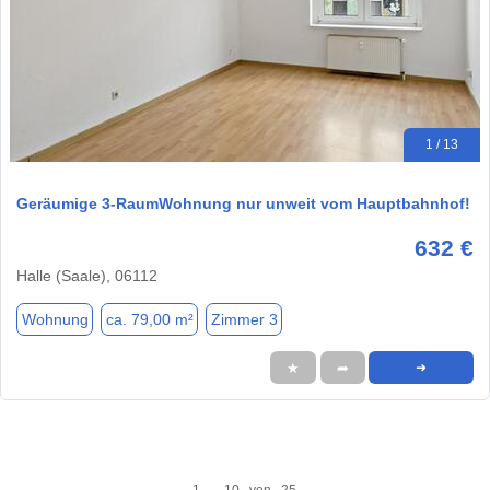
1 / 13
Geräumige 3-RaumWohnung nur unweit vom Hauptbahnhof!
632 €
Halle (Saale), 06112
Wohnung
ca. 79,00 m²
Zimmer 3
★
➦
➜
1 - 10 von 25