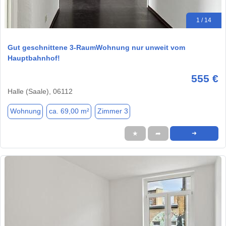
1 / 14
Gut geschnittene 3-RaumWohnung nur unweit vom
Hauptbahnhof!
555 €
Halle (Saale), 06112
Wohnung
ca. 69,00 m²
Zimmer 3
★
➦
➜