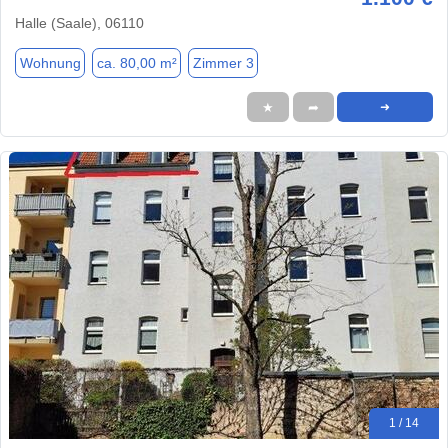
Halle (Saale), 06110
Wohnung
ca. 80,00 m²
Zimmer 3
★
➦
➜
1 / 14