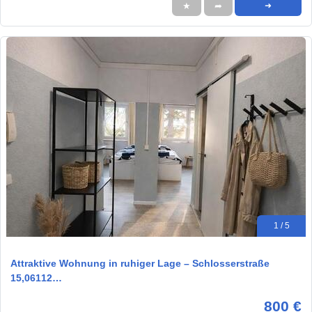
★
➦
➜
1 / 5
Attraktive Wohnung in ruhiger Lage – Schlosserstraße
15,06112…
800 €