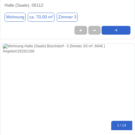
Halle (Saale), 06112
Wohnung
ca. 70,00 m²
Zimmer 3
★
➦
➜
1 / 14