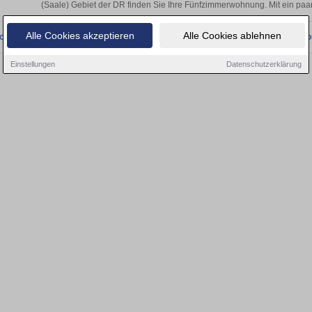
(Saale) Gebiet der DR finden Sie Ihre Fünfzimmerwohnung. Mit ein paa
Alle Cookies akzeptieren
Alle Cookies ablehnen
onnten wir derzeit keine passenden Objekte finden. Schauen Sie bald wieder vo
Einstellungen
Datenschutzerklärung