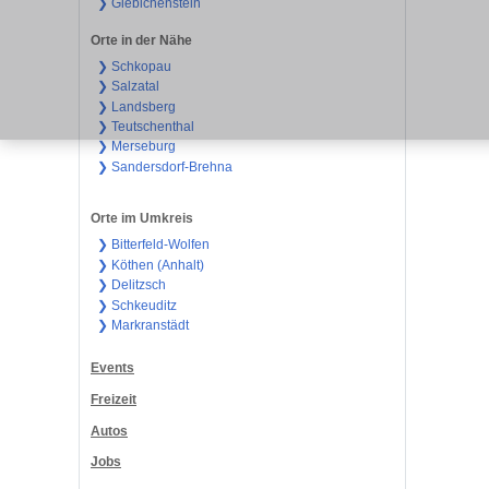
❯ Giebichenstein
Orte in der Nähe
❯ Schkopau
❯ Salzatal
❯ Landsberg
❯ Teutschenthal
❯ Merseburg
❯ Sandersdorf-Brehna
Orte im Umkreis
❯ Bitterfeld-Wolfen
❯ Köthen (Anhalt)
❯ Delitzsch
❯ Schkeuditz
❯ Markranstädt
Events
Freizeit
Autos
Jobs