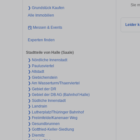
Sie m
❯ Grundstück Kaufen
Alle Immobilien
Leider k
Messen & Events
Experten finden
Stadtteile von Halle (Saale)
❯ Nördliche Innenstadt
❯ Paulusviertel
❯ Altstadt
❯ Giebichenstein
❯ Am Wasserturm/Thaerviertel
❯ Gebiet der DR
❯ Gebiet der DB AG (Bahnhof Halle)
❯ Südliche Innenstadt
❯ Landrain
❯ Lutherplatz/Thüringer Bahnhof
❯ Freiimfelde/Kanenaer Weg
❯ Gesundbrunnen
❯ Gottfried-Keller-Siedlung
❯ Diemitz