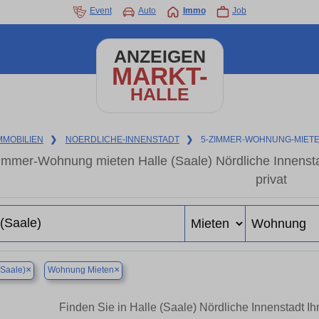
Event
Auto
Immo
Job
ANZEIGEN
MARKT-
HALLE
MMOBILIEN
❯
NOERDLICHE-INNENSTADT
❯
5-ZIMMER-WOHNUNG-MIET
immer-Wohnung mieten Halle (Saale) Nördliche Innens
privat
×
×
(Saale)
Wohnung Mieten
Finden Sie in Halle (Saale) Nördliche Innenstadt