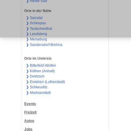
❯ Heide-Süd
Orte in der Nähe
❯ Salzatal
❯ Schkopau
❯ Teutschenthal
❯ Landsberg
❯ Merseburg
❯ Sandersdorf-Brehna
Orte im Umkreis
❯ Bitterfeld-Wolfen
❯ Köthen (Anhalt)
❯ Delitzsch
❯ Eisleben (Lutherstadt)
❯ Schkeuditz
❯ Markranstädt
Events
Freizeit
Autos
Jobs