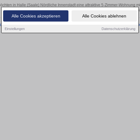
öchten in Halle (Saale) Nördliche Innenstadt eine attraktive 5-Zimmer-Wohnung 
Halle (Saale) Nördliche Innenstadt finden Sie Ihre Fünfzimmerwohnung. Mit 
Alle Cookies akzeptieren
Alle Cookies ablehnen
onnten wir derzeit keine passenden Objekte finden. Schauen Sie bald wieder vo
Einstellungen
Datenschutzerklärung